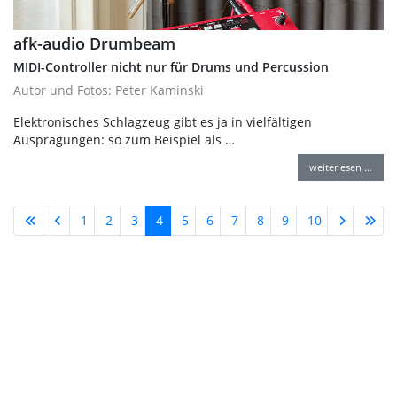
afk-audio Drumbeam
MIDI-Controller nicht nur für Drums und Percussion
Autor und Fotos: Peter Kaminski
Elektronisches Schlagzeug gibt es ja in vielfältigen
Ausprägungen: so zum Beispiel als …
weiterlesen …
1
2
3
4
5
6
7
8
9
10