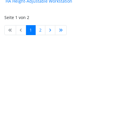
HA Height-Adjustable Workstation
Seite 1 von 2
1
2