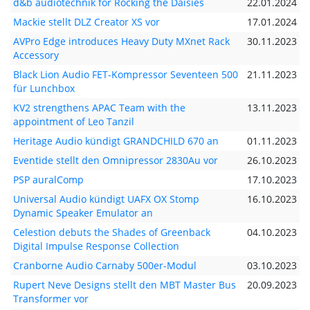
d&b audiotechnik for Rocking the Daisies
22.01.2024
Mackie stellt DLZ Creator XS vor
17.01.2024
AVPro Edge introduces Heavy Duty MXnet Rack
30.11.2023
Accessory
Black Lion Audio FET-Kompressor Seventeen 500
21.11.2023
für Lunchbox
KV2 strengthens APAC Team with the
13.11.2023
appointment of Leo Tanzil
Heritage Audio kündigt GRANDCHILD 670 an
01.11.2023
Eventide stellt den Omnipressor 2830Au vor
26.10.2023
PSP auralComp
17.10.2023
Universal Audio kündigt UAFX OX Stomp
16.10.2023
Dynamic Speaker Emulator an
Celestion debuts the Shades of Greenback
04.10.2023
Digital Impulse Response Collection
Cranborne Audio Carnaby 500er-Modul
03.10.2023
Rupert Neve Designs stellt den MBT Master Bus
20.09.2023
Transformer vor