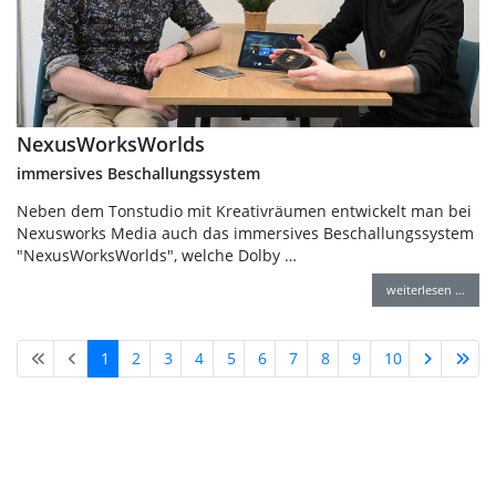
NexusWorksWorlds
immersives Beschallungssystem
Neben dem Tonstudio mit Kreativräumen entwickelt man bei
Nexusworks Media auch das immersives Beschallungssystem
"NexusWorksWorlds", welche Dolby …
weiterlesen …
1
2
3
4
5
6
7
8
9
10