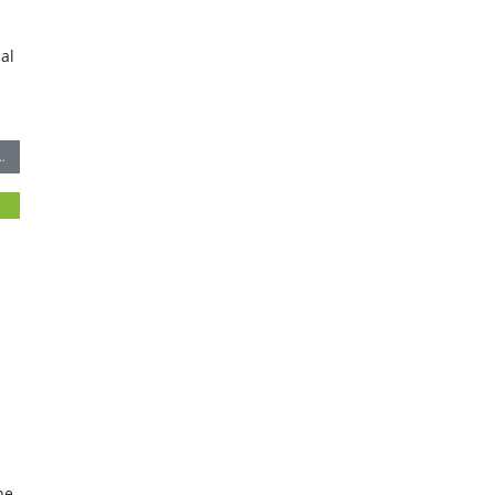
al
…
he