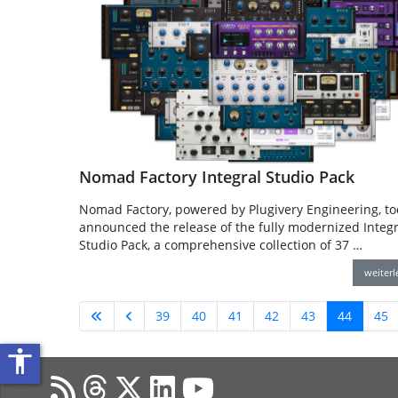
Nomad Factory Integral Studio Pack
Nomad Factory, powered by Plugivery Engineering, t
announced the release of the fully modernized Integr
Studio Pack, a comprehensive collection of 37 …
weiter
39
40
41
42
43
44
45
accessibility