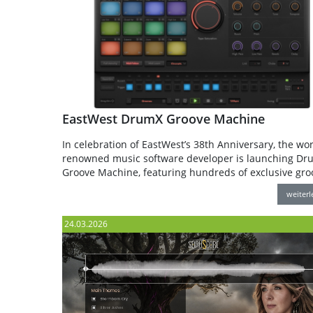
EastWest DrumX Groove Machine
In celebration of EastWest’s 38th Anniversary, the wor
renowned music software developer is launching Dr
Groove Machine, featuring hundreds of exclusive gro
weiter
24.03.2026