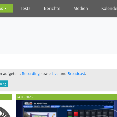
ws
Tests
Berichte
Medien
Kalende
n aufgeteilt:
Recording
sowie
Live
und
Broadcast
.
Blog
24.03.2026