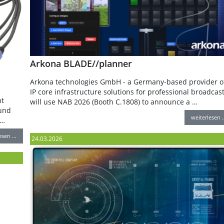
Arkona BLADE//planner
Arkona technologies GmbH - a Germany-based provider o
IP core infrastructure solutions for professional broadcast
ht
will use NAB 2026 (Booth C.1808) to announce a …
und
weiterlesen 
 …
lesen …
24.03.2026