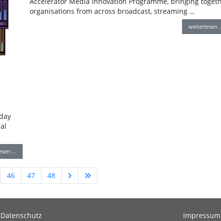
Accelerator Media Innovation Programme, bringing toget
organisations from across broadcast, streaming …
weiterlesen 
oday
al
lesen …
46
47
48
Datenschutz
Impressum