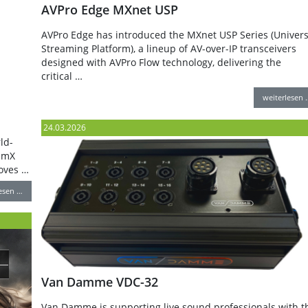
AVPro Edge MXnet USP
AVPro Edge has introduced the MXnet USP Series (Univers
Streaming Platform), a lineup of AV-over-IP transceivers
designed with AVPro Flow technology, delivering the
critical …
weiterlesen 
24.03.2026
ld-
umX
oves …
lesen …
Van Damme VDC-32
Van Damme is supporting live sound professionals with t