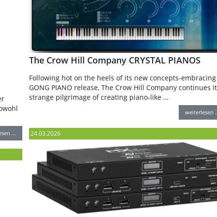
The Crow Hill Company CRYSTAL PIANOS
Following hot on the heels of its new concepts-embracing
GONG PIANO release, The Crow Hill Company continues it
strange pilgrimage of creating piano-like …
er
sowohl
weiterlesen 
lesen …
24.03.2026