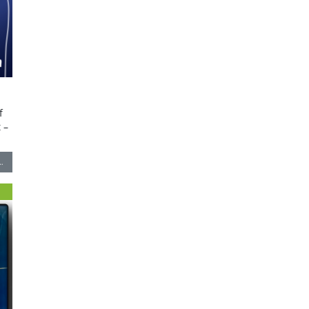
f
 –
…