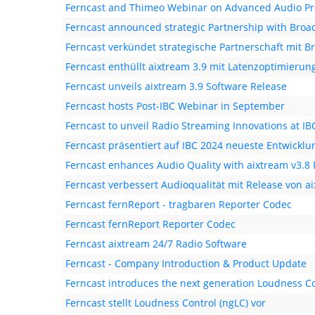
Ferncast and Thimeo Webinar on Advanced Audio Pr
Ferncast announced strategic Partnership with Broad
Ferncast verkündet strategische Partnerschaft mit B
Ferncast enthüllt aixtream 3.9 mit Latenzoptimierun
Ferncast unveils aixtream 3.9 Software Release
Ferncast hosts Post-IBC Webinar in September
Ferncast to unveil Radio Streaming Innovations at IB
Ferncast präsentiert auf IBC 2024 neueste Entwickl
Ferncast enhances Audio Quality with aixtream v3.8 
Ferncast verbessert Audioqualität mit Release von a
Ferncast fernReport - tragbaren Reporter Codec
Ferncast fernReport Reporter Codec
Ferncast aixtream 24/7 Radio Software
Ferncast - Company Introduction & Product Update
Ferncast introduces the next generation Loudness Co
Ferncast stellt Loudness Control (ngLC) vor