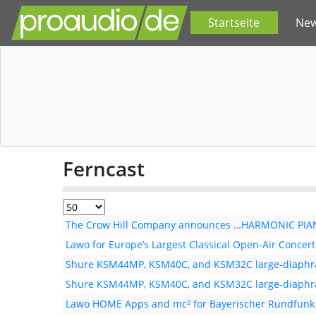
Startseite
Ne
Ferncast
The Crow Hill Company announces …HARMONIC PI
Lawo for Europe’s Largest Classical Open-Air Concert:
Shure KSM44MP, KSM40C, and KSM32C large-diaph
Shure KSM44MP, KSM40C, and KSM32C large-diaph
Lawo HOME Apps and mc² for Bayerischer Rundfunk