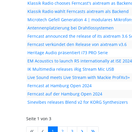
Klassik Radio chooses Ferncast's aixtream as Backen
Klassik Radio wählt Ferncasts aixtream als Backend
Microtech Gefell Generation 4 | modulares Mikrofo
Antennenplatzierung bei Drahtlossystemen
Ferncast announced the release of its aixtream 3.6 S
Ferncast verkündet den Release von aixtream v3.6
Heritage Audio präsentiert i73 PRO Serie
EM Acoustics to launch R5 internationally at ISE 2024
IK Multimedia releases iRig Stream Mic USB
Live Sound meets Live Stream with Mackie ProFXv3+
Ferncast at Hamburg Open 2024
Ferncast auf der Hamburg Open 2024
Sinevibes releases Blend v2 for KORG Synthesizers
Seite 1 von 3
1
2
3