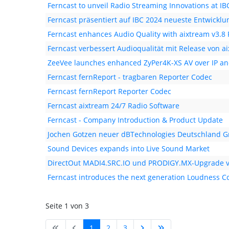
Ferncast to unveil Radio Streaming Innovations at IB
Ferncast präsentiert auf IBC 2024 neueste Entwickl
Ferncast enhances Audio Quality with aixtream v3.8 
Ferncast verbessert Audioqualität mit Release von a
ZeeVee launches enhanced ZyPer4K-XS AV over IP a
Ferncast fernReport - tragbaren Reporter Codec
Ferncast fernReport Reporter Codec
Ferncast aixtream 24/7 Radio Software
Ferncast - Company Introduction & Product Update
Jochen Gotzen neuer dBTechnologies Deutschland G
Sound Devices expands into Live Sound Market
DirectOut MADI4.SRC.IO und PRODIGY.MX-Upgrade v
Ferncast introduces the next generation Loudness Co
Seite 1 von 3
1
2
3