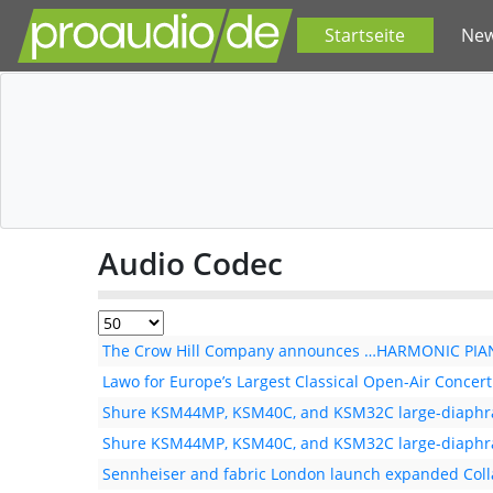
Startseite
Ne
Audio Codec
The Crow Hill Company announces …HARMONIC PI
Lawo for Europe’s Largest Classical Open-Air Concert:
Shure KSM44MP, KSM40C, and KSM32C large-diaph
Shure KSM44MP, KSM40C, and KSM32C large-diaph
Sennheiser and fabric London launch expanded Coll