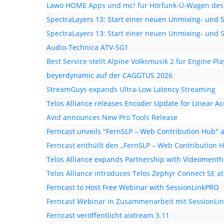
Lawo HOME Apps und mc² für Hörfunk-Ü-Wagen des
SpectraLayers 13: Start einer neuen Unmixing- und S
SpectraLayers 13: Start einer neuen Unmixing- und S
Audio-Technica ATV-SG1
Best Service stellt Alpine Volksmusik 2 für Engine Pla
beyerdynamic auf der CAGGTUS 2026
StreamGuys expands Ultra-Low Latency Streaming
Telos Alliance releases Encoder Update for Linear A
Avid announces New Pro Tools Release
Ferncast unveils "FernSLP – Web Contribution Hub" a
Ferncast enthüllt den „FernSLP – Web Contribution H
Telos Alliance expands Partnership with Videomenth
Telos Alliance introduces Telos Zephyr Connect SE a
Ferncast to Host Free Webinar with SessionLinkPRO
Ferncast Webinar in Zusammenarbeit mit SessionLi
Ferncast veröffentlicht aixtream 3.11