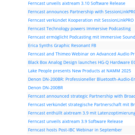
Ferncast unveils aixtream 3.10 Software Release
Ferncast announces Partnership with SessionLinkPR
Ferncast verkündet Kooperation mit SessionLinkPRO
Ferncast Technology powers Immersive Podcasting
Ferncast ermöglicht Podcasting mit Immersive Soun
Erica Synths Graphic Resonant FB
Ferncast and Thimeo Webinar on Advanced Audio Pr
Black Box Analog Design launches HG-Q Hardware E
Lake People presents New Products at NAMM 2025
Denon DN-200BR: Professioneller Bluetooth-Audio-
Denon DN-200BR
Ferncast announced strategic Partnership with Broad
Ferncast verkündet strategische Partnerschaft mit B
Ferncast enthüllt aixtream 3.9 mit Latenzoptimierun
Ferncast unveils aixtream 3.9 Software Release
Ferncast hosts Post-IBC Webinar in September