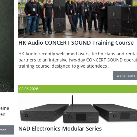
HK Audio CONCERT SOUND Training Course
HK Audio recently welcomed users, technicians and renta
partners to an intensive two-day CONCERT SOUND opera
training course, designed to give attendees …
weiterlesen 
08.06.2026
seine
ten
NAD Electronics Modular Series
lesen …