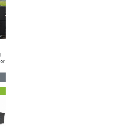
l
tor
…