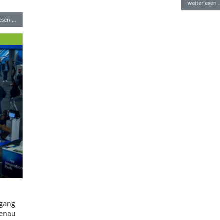
weiterlesen 
lesen …
ugang
Genau