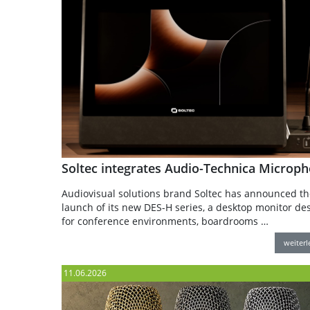
Soltec integrates Audio-Technica Microp
Audiovisual solutions brand Soltec has announced th
launch of its new DES-H series, a desktop monitor de
for conference environments, boardrooms …
weiter
11.06.2026