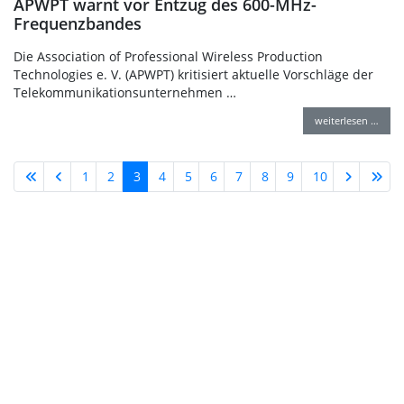
APWPT warnt vor Entzug des 600-MHz-
Frequenzbandes
Die Association of Professional Wireless Production
Technologies e. V. (APWPT) kritisiert aktuelle Vorschläge der
Telekommunikationsunternehmen …
weiterlesen …
1
2
3
4
5
6
7
8
9
10