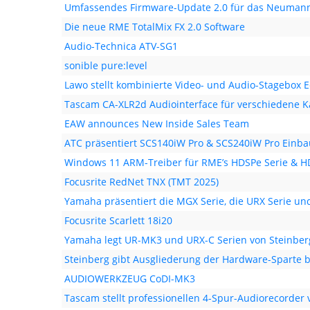
Umfassendes Firmware-Update 2.0 für das Neuman
Die neue RME TotalMix FX 2.0 Software
Audio-Technica ATV-SG1
sonible pure:level
Lawo stellt kombinierte Video- und Audio-Stagebox 
Tascam CA-XLR2d Audiointerface für verschiedene 
EAW announces New Inside Sales Team
ATC präsentiert SCS140iW Pro & SCS240iW Pro Einb
Windows 11 ARM-Treiber für RME’s HDSPe Serie & H
Focusrite RedNet TNX (TMT 2025)
Yamaha präsentiert die MGX Serie, die URX Serie un
Focusrite Scarlett 18i20
Yamaha legt UR-MK3 und URX-C Serien von Steinber
Steinberg gibt Ausgliederung der Hardware-Sparte 
AUDIOWERKZEUG CoDI-MK3
Tascam stellt professionellen 4-Spur-Audio­recorder 