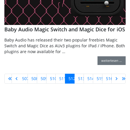
Baby Audio Magic Switch and Magic Dice for iOS
Baby Audio has released their two popular freebies Magic
Switch and Magic Dice as AUv3 plugins for iPad / iPhone. Both
plugins are now available for …
weiterlesen …
507
508
509
510
511
512
513
514
515
516