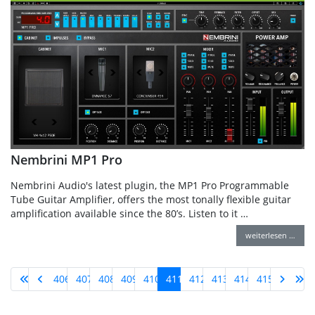
Nembrini MP1 Pro
Nembrini Audio's latest plugin, the MP1 Pro Programmable
Tube Guitar Amplifier, offers the most tonally flexible guitar
amplification available since the 80’s. Listen to it …
weiterlesen …
406
407
408
409
410
411
412
413
414
415