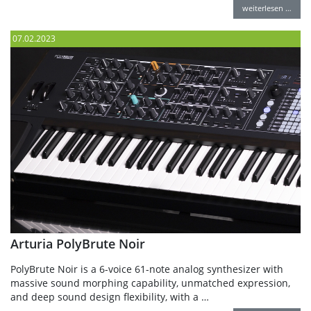
weiterlesen …
07.02.2023
Arturia PolyBrute Noir
PolyBrute Noir is a 6-voice 61-note analog synthesizer with
massive sound morphing capability, unmatched expression,
and deep sound design flexibility, with a …