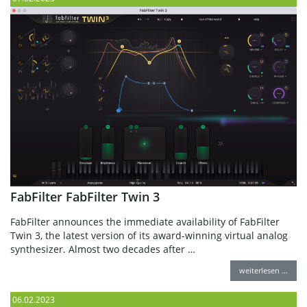
FabFilter FabFilter Twin 3
FabFilter announces the immediate availability of FabFilter
Twin 3, the latest version of its award-winning virtual analog
synthesizer. Almost two decades after …
weiterlesen …
06.02.2023