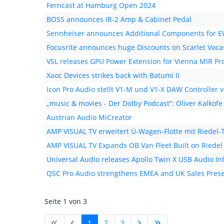
Ferncast at Hamburg Open 2024
BOSS announces IR-2 Amp & Cabinet Pedal
Sennheiser announces Additional Components for 
Focusrite announces huge Discounts on Scarlet Voca
VSL releases GPU Power Extension for Vienna MIR P
Xaoc Devices strikes back with Batumi II
Icon Pro Audio stellt V1-M und V1-X DAW Controller v
„music & movies - Der Dolby Podcast“: Oliver Kalkofe G
Austrian Audio MiCreator
AMP VISUAL TV erweitert Ü-Wagen-Flotte mit Riedel-
AMP VISUAL TV Expands OB Van Fleet Built on Riedel
Universal Audio releases Apollo Twin X USB Audio In
QSC Pro Audio strengthens EMEA and UK Sales Pres
Seite 1 von 3
1
2
3