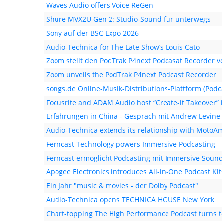
Waves Audio offers Voice ReGen
Shure MVX2U Gen 2: Studio-Sound für unterwegs
Sony auf der BSC Expo 2026
Audio-Technica for The Late Show’s Louis Cato
Zoom stellt den PodTrak P4next Podcasat Recorder v
Zoom unveils the PodTrak P4next Podcast Recorder
songs.de Online-Musik-Distributions-Plattform (Podc
Focusrite and ADAM Audio host “Create-it Takeover” i
Erfahrungen in China - Gespräch mit Andrew Levine
Audio-Technica extends its relationship with MotoA
Ferncast Technology powers Immersive Podcasting
Ferncast ermöglicht Podcasting mit Immersive Soun
Apogee Electronics introduces All-in-One Podcast Kit
Ein Jahr "music & movies - der Dolby Podcast"
Audio-Technica opens TECHNICA HOUSE New York
Chart-topping The High Performance Podcast turns 