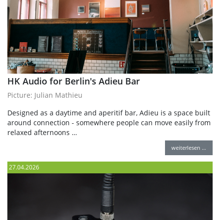
HK Audio for Berlin's Adieu Bar
Picture: Julian Mathieu
Designed as a daytime and aperitif bar, Adieu is a space built
around connection - somewhere people can move easily from
relaxed afternoons …
weiterlesen …
27.04.2026