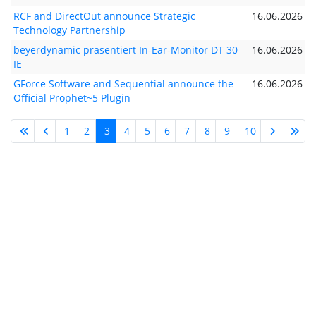
RCF and DirectOut announce Strategic
16.06.2026
Technology Partnership
beyerdynamic präsentiert In-Ear-Monitor DT 30
16.06.2026
IE
GForce Software and Sequential announce the
16.06.2026
Official Prophet~5 Plugin
1
2
3
4
5
6
7
8
9
10