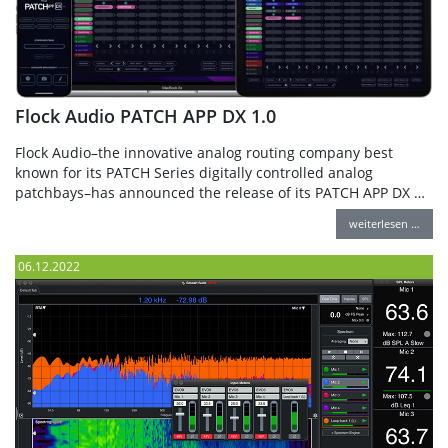
Flock Audio PATCH APP DX 1.0
Flock Audio–the innovative analog routing company best
known for its PATCH Series digitally controlled analog
patchbays–has announced the release of its PATCH APP DX …
weiterlesen …
06.12.2022