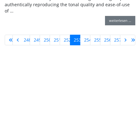
authentically reproducing the tonal quality and ease-of-use
of …
weiterlesen …
248
249
250
251
252
253
254
255
256
257