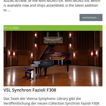
ADDAC901MM, or the Mini-MONSTER. Mini-MONSTER, which
is available now and ships assembled, is the latest addition
to …
weiterlesen …
07.12.2022
VSL Synchron Fazioli F308
Das Team der Vienna Symphonic Library gibt die
Veröffentlichung der neuen Collection Synchron Fazioli F308