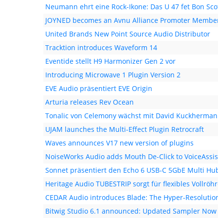
Neumann ehrt eine Rock-Ikone: Das U 47 fet Bon Scot
JOYNED becomes an Avnu Alliance Promoter Membe
United Brands New Point Source Audio Distributor
Tracktion introduces Waveform 14
Eventide stellt H9 Harmonizer Gen 2 vor
Introducing Microwave 1 Plugin Version 2
EVE Audio präsentiert EVE Origin
Arturia releases Rev Ocean
Tonalic von Celemony wächst mit David Kuckherma
UJAM launches the Multi-Effect Plugin Retrocraft
Waves announces V17 new version of plugins
NoiseWorks Audio adds Mouth De-Click to VoiceAssis
Sonnet präsentiert den Echo 6 USB-C 5GbE Multi Hu
Heritage Audio TUBESTRIP sorgt für flexibles Vollröh
CEDAR Audio introduces Blade: The Hyper-Resolutio
Bitwig Studio 6.1 announced: Updated Sampler Now 