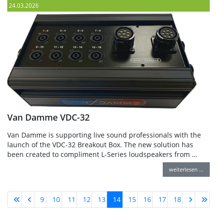
24.03.2026
Van Damme VDC-32
Van Damme is supporting live sound professionals with the
launch of the VDC-32 Breakout Box. The new solution has
been created to compliment L-Series loudspeakers from …
weiterlesen …
9
10
11
12
13
14
15
16
17
18