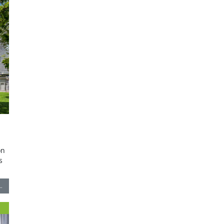
on
s
…