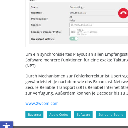
Um ein synchronisiertes Playout an allen Empfangsst
Software mehrere Funktionen für eine exakte Taktung 
(NPT).
Durch Mechanismen zur Fehlerkorrektur ist Übertra
gewährleistet. Je nachdem wie das Broadcast-Netzwer
Secure Reliable Transport (SRT), Reliabel Internet S
zur Verfügung. Außerdem können je Decoder bis zu 3
www.2wcom.com
Ravenna
Audio Codec
Software
Surround-Sound
accessibility