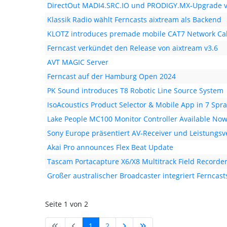
DirectOut MADI4.SRC.IO und PRODIGY.MX-Upgrade v
Klassik Radio wählt Ferncasts aixtream als Backend
KLOTZ introduces premade mobile CAT7 Network Ca
Ferncast verkündet den Release von aixtream v3.6
AVT MAGIC Server
Ferncast auf der Hamburg Open 2024
PK Sound introduces T8 Robotic Line Source System
IsoAcoustics Product Selector & Mobile App in 7 Spr
Lake People MC100 Monitor Controller Available No
Sony Europe präsentiert AV-Receiver und Leistungsve
Akai Pro announces Flex Beat Update
Tascam Portacapture X6/X8 Multitrack Field Recorde
Großer australischer Broadcaster integriert Ferncast
Seite 1 von 2
1
2