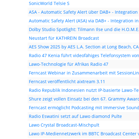
SonicWorld Telsie S
ASA - Automatic Safety Alert über DAB+ - Integratio
Automatic Safety Alert (ASA) via DAB+ - Integration i
Dolby Studio Spotlight: Tilmann Ilse und die H.O.M.
Neustart für KATHREIN Broadcast
AES Show 2025 by AES L.A. Section at Long Beach, CA
Radio 47 Kenia führt videofähiges Telefonsystem von
Lawo-Technologie für Afrikas Radio 47
Ferncast Webinar in Zusammenarbeit mit SessionLi
Ferncast veröffentlicht aixtream 3.11
Radio Republik Indonesien nutzt IP-basierte Lawo-T
Shure zeigt vollen Einsatz bei den 67. Grammy Awar
Ferncast ermöglicht Podcasting mit Immersive Soun
Radio Eswatini setzt auf Lawo diamond Pulte
Lawo Crystal Broadcast-Mischpult
Lawo IP-Mediennetzwerk im BBTC Broadcast Center 