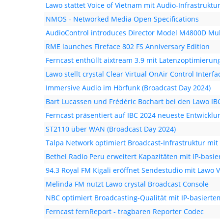
Lawo stattet Voice of Vietnam mit Audio-Infrastrukt
NMOS - Networked Media Open Specifications
AudioControl introduces Director Model M4800D Mult
RME launches Fireface 802 FS Anniversary Edition
Ferncast enthüllt aixtream 3.9 mit Latenzoptimierun
Lawo stellt crystal Clear Virtual OnAir Control Interfa
Immersive Audio im Hörfunk (Broadcast Day 2024)
Bart Lucassen und Frédéric Bochart bei den Lawo IB
Ferncast präsentiert auf IBC 2024 neueste Entwickl
ST2110 über WAN (Broadcast Day 2024)
Talpa Network optimiert Broadcast-Infrastruktur mi
Bethel Radio Peru erweitert Kapazitäten mit IP-basi
94.3 Royal FM Kigali eröffnet Sendestudio mit Lawo V
Melinda FM nutzt Lawo crystal Broadcast Console
NBC optimiert Broadcasting-Qualität mit IP-basier
Ferncast fernReport - tragbaren Reporter Codec