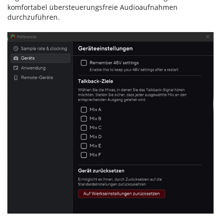
komfortabel übersteuerungsfreie Audioaufnahmen
durchzuführen.