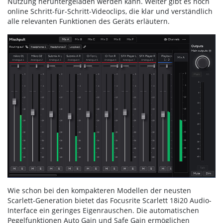
Nutzung heruntergeladen werden kann. Weiter gibt es noch
online Schritt-für-Schritt-Videoclips, die klar und verständlich
alle relevanten Funktionen des Geräts erläutern.
Wie schon bei den kompakteren Modellen der neusten
Scarlett-Generation bietet das Focusrite Scarlett 18i20 Audio-
Interface ein geringes Eigenrauschen. Die automatischen
Pegelfunktionen Auto Gain und Safe Gain ermöglichen