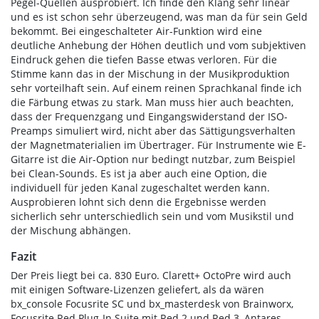
Pegel-Quellen ausprobiert. Ich finde den Klang sehr linear
und es ist schon sehr überzeugend, was man da für sein Geld
bekommt. Bei eingeschalteter Air-Funktion wird eine
deutliche Anhebung der Höhen deutlich und vom subjektiven
Eindruck gehen die tiefen Basse etwas verloren. Für die
Stimme kann das in der Mischung in der Musikproduktion
sehr vorteilhaft sein. Auf einem reinen Sprachkanal finde ich
die Färbung etwas zu stark. Man muss hier auch beachten,
dass der Frequenzgang und Eingangswiderstand der ISO-
Preamps simuliert wird, nicht aber das Sättigungsverhalten
der Magnetmaterialien im Übertrager. Für Instrumente wie E-
Gitarre ist die Air-Option nur bedingt nutzbar, zum Beispiel
bei Clean-Sounds. Es ist ja aber auch eine Option, die
individuell für jeden Kanal zugeschaltet werden kann.
Ausprobieren lohnt sich denn die Ergebnisse werden
sicherlich sehr unterschiedlich sein und vom Musikstil und
der Mischung abhängen.
Fazit
Der Preis liegt bei ca. 830 Euro. Clarett+ OctoPre wird auch
mit einigen Software-Lizenzen geliefert, als da wären
bx_console Focusrite SC und bx_masterdesk von Brainworx,
Focusrite Red Plug-In Suite mit Red 2 und Red 3, Antares