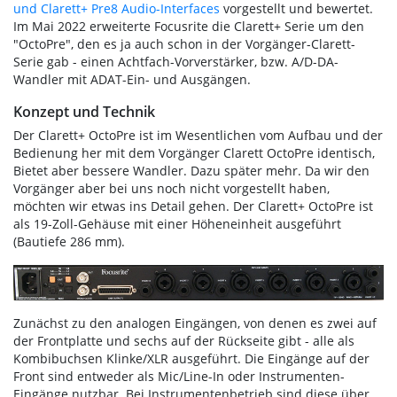
und Clarett+ Pre8 Audio-Interfaces
vorgestellt und bewertet.
Im Mai 2022 erweiterte Focusrite die Clarett+ Serie um den
"OctoPre", den es ja auch schon in der Vorgänger-Clarett-
Serie gab - einen Achtfach-Vorverstärker, bzw. A/D-DA-
Wandler mit ADAT-Ein- und Ausgängen.
Konzept und Technik
Der Clarett+ OctoPre ist im Wesentlichen vom Aufbau und der
Bedienung her mit dem Vorgänger Clarett OctoPre identisch,
Bietet aber bessere Wandler. Dazu später mehr. Da wir den
Vorgänger aber bei uns noch nicht vorgestellt haben,
möchten wir etwas ins Detail gehen. Der Clarett+ OctoPre ist
als 19-Zoll-Gehäuse mit einer Höheneinheit ausgeführt
(Bautiefe 286 mm).
Zunächst zu den analogen Eingängen, von denen es zwei auf
der Frontplatte und sechs auf der Rückseite gibt - alle als
Kombibuchsen Klinke/XLR ausgeführt. Die Eingänge auf der
Front sind entweder als Mic/Line-In oder Instrumenten-
Eingänge nutzbar. Bei Instrumentenbetrieb sind diese über