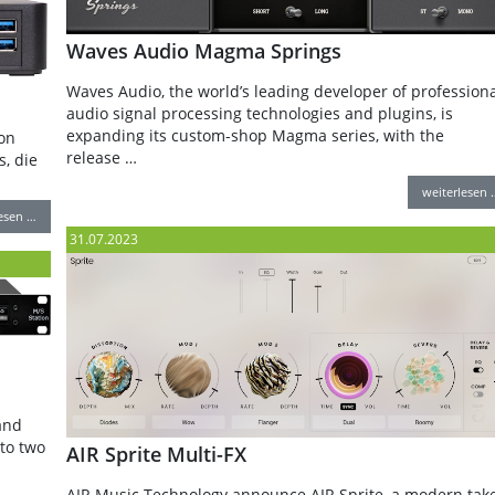
Waves Audio Magma Springs
Waves Audio, the world’s leading developer of professiona
audio signal processing technologies and plugins, is
expanding its custom-shop Magma series, with the
on
release …
, die
weiterlesen 
lesen …
31.07.2023
and
to two
AIR Sprite Multi-FX
AIR Music Technology announce AIR Sprite, a modern tak