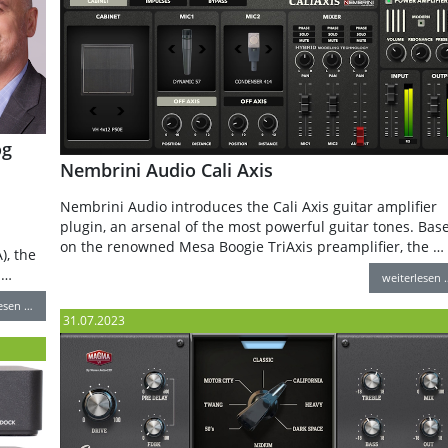
og
Nembrini Audio Cali Axis
Nembrini Audio introduces the Cali Axis guitar amplifier
plugin, an arsenal of the most powerful guitar tones. Bas
on the renowned Mesa Boogie TriAxis preamplifier, the …
), the
 …
weiterlesen 
lesen …
31.07.2023