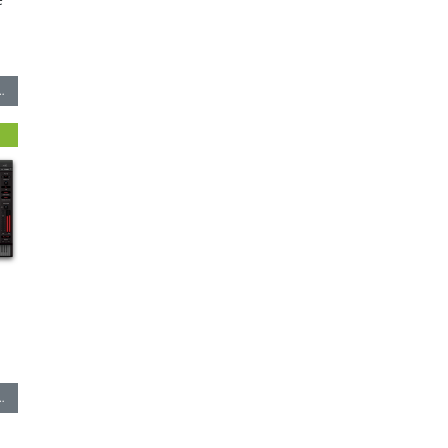
…
…
…