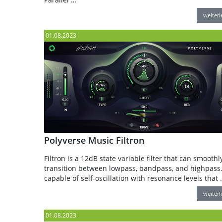
weiter
01.08.2023
Polyverse Music Filtron
Filtron is a 12dB state variable filter that can smoothl
transition between lowpass, bandpass, and highpass. 
capable of self-oscillation with resonance levels that 
weiter
01.08.2023