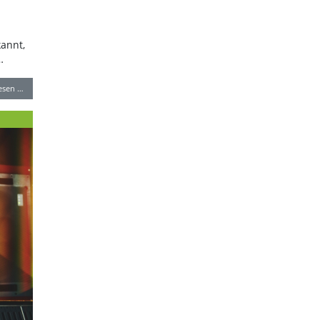
annt,
…
lesen …