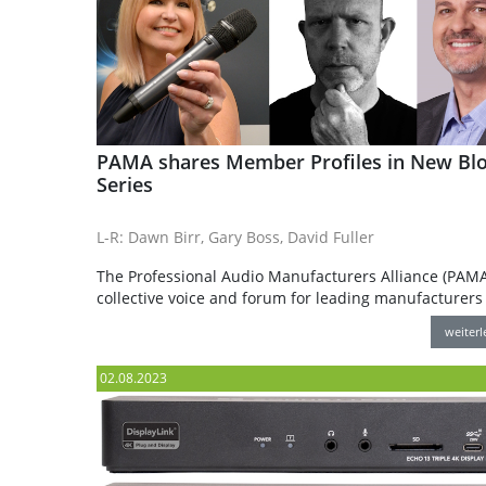
PAMA shares Member Profiles in New Bl
Series
L-R: Dawn Birr, Gary Boss, David Fuller
The Professional Audio Manufacturers Alliance (PAMA
collective voice and forum for leading manufacturers
weiter
02.08.2023