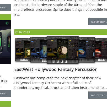
on the studio hardware staple of the 80s and 90s – the
lesen …
multi-effects processor. Sprite does things not possible in
a …
weiterlesen 
28.07.2023
EastWest Hollywood Fantasy Percussion
y
EastWest has completed the next chapter of their new
It is
Hollywood Fantasy Orchestra with a full suite of
…
thunderous, mystical, struck and shaken instruments to 
lesen …
weiterlesen 