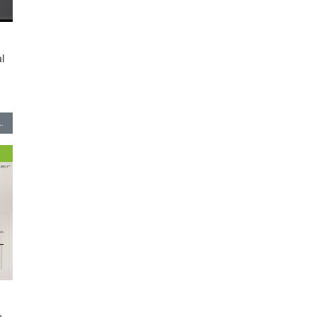
l
…
e