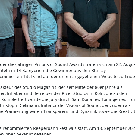
 der diesjährigen Visions of Sound Awards trafen sich am 22. Augu
Titeln in 14 Kategorien die Gewinner aus den Blu-ray
nominierten Titel sind auf der unten angegebenen Website zu finde
akteur des Studio Magazins, der seit Mitte der 80er Jahre als
er, Inhaber und Betreiber der River Studios in Köln, die zu den
Komplettiert wurde die Jury durch Sam Donalies, Toningenieur fü
ristoph Diekmann, Initiator der Visions of Sound, der zudem als
 die Prämierung waren Transparenz und Dynamik sowie die Kreativit
es renommierten Reeperbahn Festivals statt. Am 18. September 20
Gewinner bekannt gegeben.