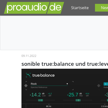
Startseite
Ne
09.11.2022
sonible true:balance und true:lev