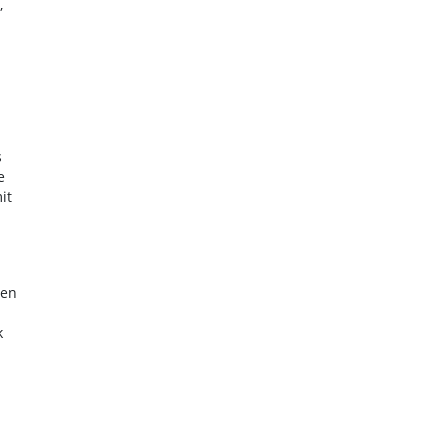
,
s
e
it
len
k