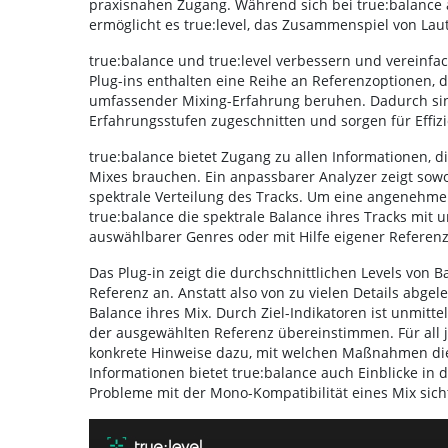
praxisnahen Zugang. Während sich bei true:balance a
ermöglicht es true:level, das Zusammenspiel von Lau
true:balance und true:level verbessern und vereinfa
Plug-ins enthalten eine Reihe an Referenzoptionen,
umfassender Mixing-Erfahrung beruhen. Dadurch sind
Erfahrungsstufen zugeschnitten und sorgen für Effiz
true:balance bietet Zugang zu allen Informationen, d
Mixes brauchen. Ein anpassbarer Analyzer zeigt sowo
spektrale Verteilung des Tracks. Um eine angenehme
true:balance die spektrale Balance ihres Tracks mit
auswählbarer Genres oder mit Hilfe eigener Referenz
Das Plug-in zeigt die durchschnittlichen Levels von 
Referenz an. Anstatt also von zu vielen Details abge
Balance ihres Mix. Durch Ziel-Indikatoren ist unmitte
der ausgewählten Referenz übereinstimmen. Für all j
konkrete Hinweise dazu, mit welchen Maßnahmen die
Informationen bietet true:balance auch Einblicke in 
Probleme mit der Mono-Kompatibilität eines Mix sic