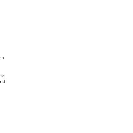
en
n
ie
und
H