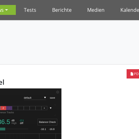
ws
Tests
Berichte
Medien
Kalende
PD
el