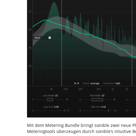
Mit dem Metering Bundle bringt sonible zwei neue Plu
Meteringtools überzeugen durch sonible‘s intuitive B