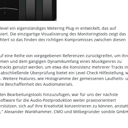
evel ein eigenständiges Metering Plug-in entwickelt, das auf
rt. Die einzigartige Visualisierung des Monitoringtools zeigt das
htert so das Finden des richtigen Kompromisses zwischen diesen
auf eine Reihe von vorgegebenen Referenzen zurückgreifen, um ihr
formen und dem gängigen Dynamikumfang eines Musikgenres zu
tracks genutzt werden, um etwa die Konsistenz mehrerer Tracks i
abschließende Überprüfung bietet ein Level Check Hilfestellung, w
n. Weitere Features, wie Histogramme der gemessenen Lautheits- 
die Beschaffenheit des Audiomaterials.
ten Bearbeitungstools hinzuzufügen, war für uns der nächste
Software für die Audio-Postproduktion weiter praxisorientiert
tzen, sich auf ihre Kreativität konzentrieren zu können, anstatt
ung.” Alexander Wankhammer, CMO und Mitbegründer sonible Gmb