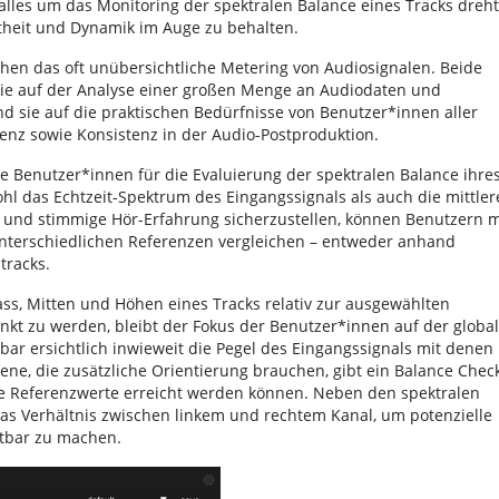
lles um das Monitoring der spektralen Balance eines Tracks dreht
theit und Dynamik im Auge zu behalten.
chen das oft unübersichtliche Metering von Audiosignalen. Beide
 die auf der Analyse einer großen Menge an Audiodaten und
 sie auf die praktischen Bedürfnisse von Benutzer*innen aller
ienz sowie Konsistenz in der Audio-Postproduktion.
ie Benutzer*innen für die Evaluierung der spektralen Balance ihre
hl das Echtzeit-Spektrum des Eingangssignals als auch die mittler
 und stimmige Hör-Erfahrung sicherzustellen, können Benutzern m
 unterschiedlichen Referenzen vergleichen – entweder anhand
tracks.
Bass, Mitten und Höhen eines Tracks relativ zur ausgewählten
lenkt zu werden, bleibt der Fokus der Benutzer*innen auf der globa
lbar ersichtlich inwieweit die Pegel des Eingangssignals mit denen
ene, die zusätzliche Orientierung brauchen, gibt ein Balance Chec
 Referenzwerte erreicht werden können. Neben den spektralen
das Verhältnis zwischen linkem und rechtem Kanal, um potenzielle
htbar zu machen.