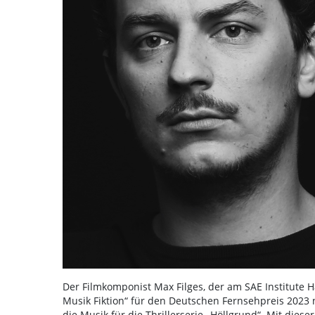
Der Filmkomponist Max Filges, der am SAE Institute H
Musik Fiktion“ für den Deutschen Fernsehpreis 2023
die Musik für die Thrillerserie „Höllgrund“. Mit dies