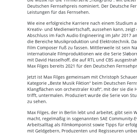
Deutschen Fernsehpreis nominiert. Der Deutsche Fern
Leistungen für das Fernsehen.
Wie eine erfolgreiche Karriere nach einem Studium a
Kreativ- und Medienwirtschaft, aussehen kann, zeigt
Abschluss im Fach Audio Engineering im Jahr 2017 am
die Bereiche Musikproduktion und Elektrotechnik. Da
Film Composer Fuß zu fassen. Mittlerweile ist sein 
internationale Filmproduktionen wie die Serie Sløbor
mit David Hasselhoff, die auf RTL und CBS ausgestrah
Max Filges bereits 2021 für den Deutschen Fernsehpr
Jetzt ist Max Filges gemeinsam mit Christoph Schauer 
Kategorie „Beste Musik Fiktion“ beim Deutschen Fern
Klangflächen von orchestraler Kraft“, mit der sie di
trifft, untermalen. Produziert wurde die Serie von S
zu sehen.
Max Filges, der in Berlin lebt und arbeitet, gibt sei
macht, regelmäßig in sogenannten SAE Community-Event
Arbeitsalltag als Filmkomponist sowie Tipps für erf
mit Geldgebern, Produzenten und Regisseuren unbedi