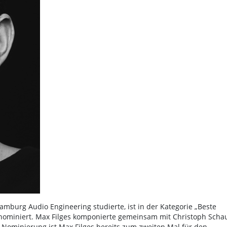
amburg Audio Engineering studierte, ist in der Kategorie „Beste
 nominiert. Max Filges komponierte gemeinsam mit Christoph Scha
er Nominierung ist Max Filges bereits zum zweiten Mal für den