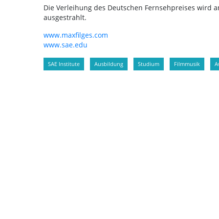
Die Verleihung des Deutschen Fernsehpreises wird a
ausgestrahlt.
www.maxfilges.com
www.sae.edu
SAE Institute
Ausbildung
Studium
Filmmusik
A