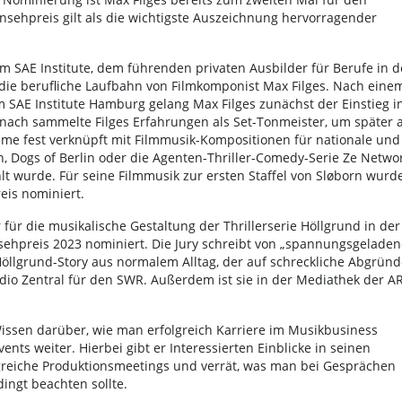
sehpreis gilt als die wichtigste Auszeichnung hervorragender
m SAE Institute, dem führenden privaten Ausbilder für Berufe in d
 die berufliche Laufbahn von Filmkomponist Max Filges. Nach eine
 SAE Institute Hamburg gelang Max Filges zunächst der Einstieg i
nach sammelte Filges Erfahrungen als Set-Tonmeister, um später a
Name fest verknüpft mit Filmmusik-Kompositionen für nationale und
n, Dogs of Berlin oder die Agenten-Thriller-Comedy-Serie Ze Netwo
lt wurde. Für seine Filmmusik zur ersten Staffel von Sløborn wurd
eis nominiert.
für die musikalische Gestaltung der Thrillerserie Höllgrund in der
sehpreis 2023 nominiert. Die Jury schreibt von „spannungsgelade
e Höllgrund-Story aus normalem Alltag, der auf schreckliche Abgründ
tudio Zentral für den SWR. Außerdem ist sie in der Mediathek der A
n Wissen darüber, wie man erfolgreich Karriere im Musikbusiness
s weiter. Hierbei gibt er Interessierten Einblicke in seinen
olgreiche Produktionsmeetings und verrät, was man bei Gesprächen
ngt beachten sollte.