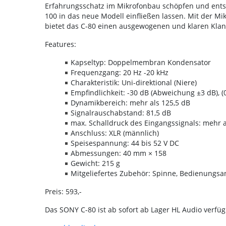
Erfahrungsschatz im Mikrofonbau schöpfen und ents
100 in das neue Modell einfließen lassen. Mit der M
bietet das C-80 einen ausgewogenen und klaren Klan
Features:
Kapseltyp: Doppelmembran Kondensator
Frequenzgang: 20 Hz -20 kHz
Charakteristik: Uni-direktional (Niere)
Empfindlichkeit: -30 dB (Abweichung ±3 dB), (0
Dynamikbereich: mehr als 125,5 dB
Signalrauschabstand: 81,5 dB
max. Schalldruck des Eingangssignals: mehr a
Anschluss: XLR (männlich)
Speisespannung: 44 bis 52 V DC
Abmessungen: 40 mm × 158
Gewicht: 215 g
Mitgeliefertes Zubehör: Spinne, Bedienungsa
Preis: 593,-
Das SONY C-80 ist ab sofort ab Lager HL Audio verfüg