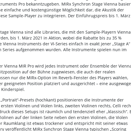
truments Pro bekanntzugeben. MIRx Synchron Stage Vienna basier
ne einfache und kostengünstige Möglichkeit dar, die Akustik der
iese Sample-Player zu integrieren. Der Einführugspreis bis 1. März
age Vienna sind alle Libraries, die mit den Sample-Playern Vienna
en, bis 1. März 2021 in Aktion, wobei die Rabatte bis zu 35 %
Vienna Instruments der VI-Series einfach in exakt jener „Stage A“
ron Series aufgenommen wurden. Alle Instrumente spielen nun im
r Vienna MIR Pro wird jedes Instrument oder Ensemble der Vienn
itzposition auf der Bühne zugewiesen, die auch der realen
ssen nur die MIRx-Option im Reverb-Fenster des Players wählen,
 geeigneten Position platziert und ausgerichtet – eine ausgewog
Kinderspiel.
„Portrait“-Presets (hochkant) positionieren die Instrumente der
ersten Violinen und Violen links, zweiten Violinen rechts, Celli rech
ruck dieses Setups ist räumlich und tendenziell eher „klassisch“. 
olinen auf der linken Seite neben den ersten Violinen, die Violen
Der Raumklang ist etwas trockener und entspricht mit seiner etwas
y veröffentlicht MIRx Synchron Stage Vienna typischen „Scoring