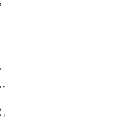
t
a
ene
ts
Bei