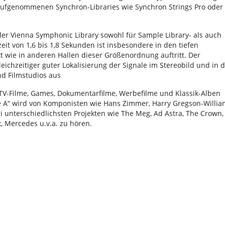
aufgenommenen Synchron-Libraries wie Synchron Strings Pro oder
er Vienna Symphonic Library sowohl für Sample Library- als auch
t von 1,6 bis 1,8 Sekunden ist insbesondere in den tiefen
 wie in anderen Hallen dieser Größenordnung auftritt. Der
eichzeitiger guter Lokalisierung der Signale im Stereobild und in d
nd Filmstudios aus
TV-Filme, Games, Dokumentarfilme, Werbefilme und Klassik-Alben
 A“ wird von Komponisten wie Hans Zimmer, Harry Gregson-Willia
i unterschiedlichsten Projekten wie The Meg, Ad Astra, The Crown,
x, Mercedes u.v.a. zu hören.