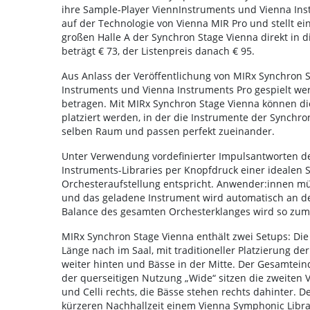
ihre Sample-Player ViennInstruments und Vienna Ins
auf der Technologie von Vienna MIR Pro und stellt ei
großen Halle A der Synchron Stage Vienna direkt in d
beträgt € 73, der Listenpreis danach € 95.
Aus Anlass der Veröffentlichung von MIRx Synchron St
Instruments und Vienna Instruments Pro gespielt werd
betragen. Mit MIRx Synchron Stage Vienna können die 
platziert werden, in der die Instrumente der Synch
selben Raum und passen perfekt zueinander.
Unter Verwendung vordefinierter Impulsantworten de
Instruments-Libraries per Knopfdruck einer idealen S
Orchesteraufstellung entspricht. Anwender:innen mü
und das geladene Instrument wird automatisch an der
Balance des gesamten Orchesterklanges wird so zum 
MIRx Synchron Stage Vienna enthält zwei Setups: Die 
Länge nach im Saal, mit traditioneller Platzierung der 
weiter hinten und Bässe in der Mitte. Der Gesamteind
der querseitigen Nutzung „Wide“ sitzen die zweiten Vi
und Celli rechts, die Bässe stehen rechts dahinter. 
kürzeren Nachhallzeit einem Vienna Symphonic Librar