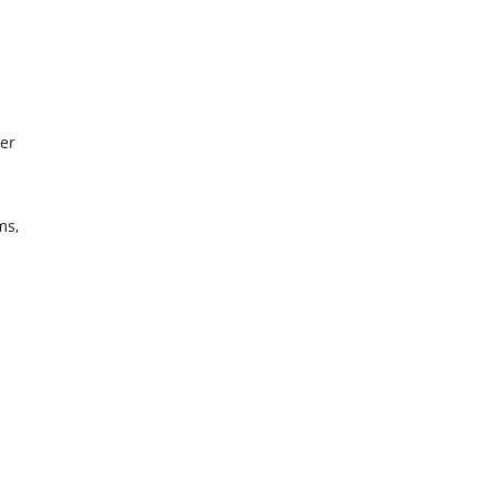
er
ms,