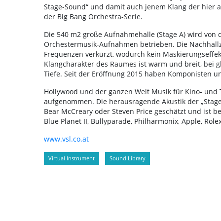
Stage-Sound“ und damit auch jenem Klang der hier 
der Big Bang Orchestra-Serie.
Die 540 m2 große Aufnahmehalle (Stage A) wird von d
Orchestermusik-Aufnahmen betrieben. Die Nachhallzei
Frequenzen verkürzt, wodurch kein Maskierungseffekt
Klangcharakter des Raumes ist warm und breit, bei gl
Tiefe. Seit der Eröffnung 2015 haben Komponisten u
Hollywood und der ganzen Welt Musik für Kino- und 
aufgenommen. Die herausragende Akustik der „Stage
Bear McCreary oder Steven Price geschätzt und ist be
Blue Planet II, Bullyparade, Philharmonix, Apple, Role
www.vsl.co.at
Virtual Instrument
Sound Library