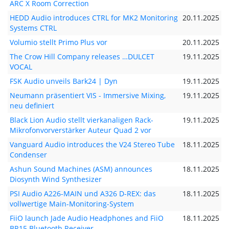
ARC X Room Correction
HEDD Audio introduces CTRL for MK2 Monitoring
20.11.2025
Systems CTRL
Volumio stellt Primo Plus vor
20.11.2025
The Crow Hill Company releases …DULCET
19.11.2025
VOCAL
FSK Audio unveils Bark24 | Dyn
19.11.2025
Neumann präsentiert VIS - Immersive Mixing,
19.11.2025
neu definiert
Black Lion Audio stellt vierkanaligen Rack-
19.11.2025
Mikrofonvorverstärker Auteur Quad 2 vor
Vanguard Audio introduces the V24 Stereo Tube
18.11.2025
Condenser
Ashun Sound Machines (ASM) announces
18.11.2025
Diosynth Wind Synthesizer
PSI Audio A226-MAIN und A326 D-REX: das
18.11.2025
vollwertige Main-Monitoring-System
FiiO launch Jade Audio Headphones and FiiO
18.11.2025
BR15 Bluetooth Receiver