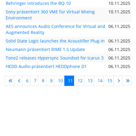
Behringer introduces the BQ-10
10.11.2025
Sony präsentiert 360 VME für Virtual Mixing
10.11.2025
Environment
AES announces Audio Conference for Virtual and
06.11.2025
Augmented Reality
Solid State Logic launches the Acoustifier Plug-In
06.11.2025
Neumann präsentiert RIME 1.5 Update
06.11.2025
Tone2 releases Hypersync Soundset for Icarus 3
06.11.2025
HEDD Audio präsentiert HEDDphone D1
06.11.2025
6
7
8
9
10
11
12
13
14
15