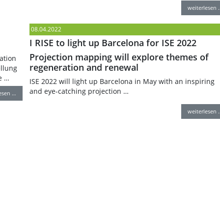
weiterlesen 
08.04.2022
I RISE to light up Barcelona for ISE 2022
Projection mapping will explore themes of
ation
regeneration and renewal
llung
e …
ISE 2022 will light up Barcelona in May with an inspiring
and eye-catching projection …
lesen …
weiterlesen 