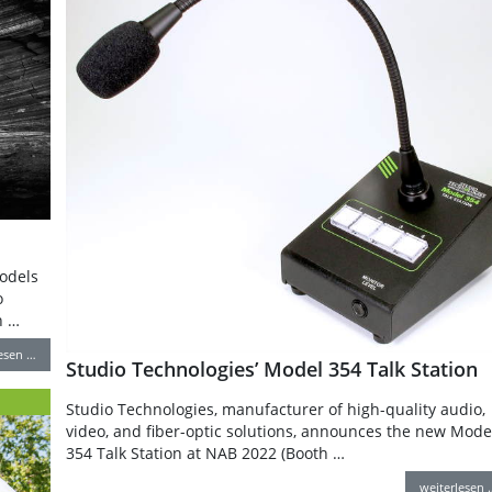
odels
o
h …
lesen …
Studio Technologies’ Model 354 Talk Station
Studio Technologies, manufacturer of high-quality audio,
video, and fiber-optic solutions, announces the new Mode
354 Talk Station at NAB 2022 (Booth …
weiterlesen 