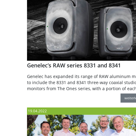
Genelec’s RAW series 8331 and 8341
Genelec has expanded its range of RAW aluminum m
to include the 8331 and 8341 three-way coaxial studi
monitors from The Ones series, with a portion of eac
weiter
19.04.2022