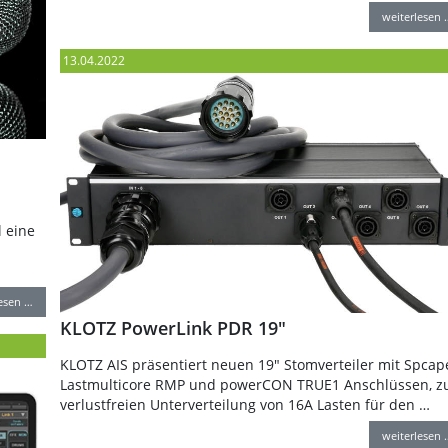
weiterlesen 
13.04.2022
 eine
lesen …
KLOTZ PowerLink PDR 19"
KLOTZ AIS präsentiert neuen 19" Stomverteiler mit Spcap
Lastmulticore RMP und powerCON TRUE1 Anschlüssen, z
verlustfreien Unterverteilung von 16A Lasten für den …
weiterlesen 