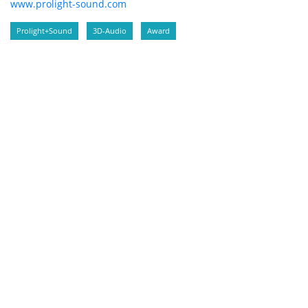
www.prolight-sound.com
Prolight+Sound
3D-Audio
Award