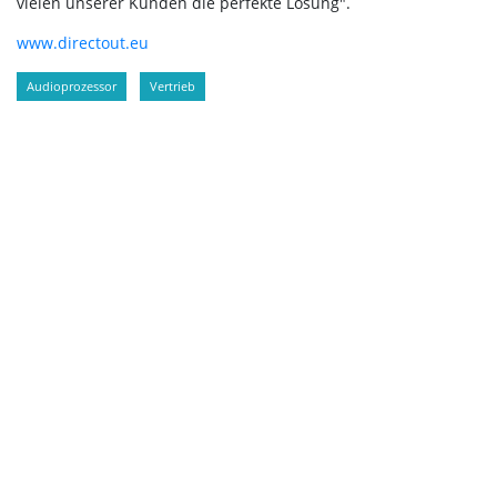
vielen unserer Kunden die perfekte Lösung".
www.directout.eu
Audioprozessor
Vertrieb