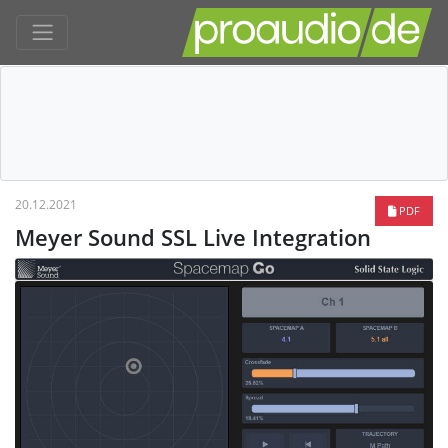
20.12.2021
PDF
Meyer Sound SSL Live Integration