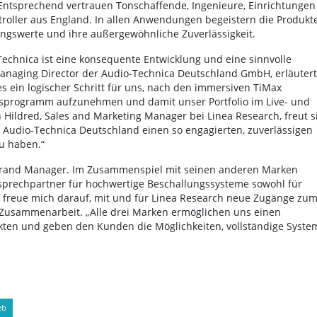
 Entsprechend vertrauen Tonschaffende, Ingenieure, Einrichtungen
roller aus England. In allen Anwendungen begeistern die Produkt
ungswerte und ihre außergewöhnliche Zuverlässigkeit.
chnica ist eine konsequente Entwicklung und eine sinnvolle
Managing Director der Audio-Technica Deutschland GmbH, erläutert
es ein logischer Schritt für uns, nach den immersiven TiMax
bsprogramm aufzunehmen und damit unser Portfolio im Live- und
 Hildred, Sales and Marketing Manager bei Linea Research, freut s
t Audio-Technica Deutschland einen so engagierten, zuverlässigen
u haben.“
s Brand Manager. Im Zusammenspiel mit seinen anderen Marken
nsprechpartner für hochwertige Beschallungssysteme sowohl für
h freue mich darauf, mit und für Linea Research neue Zugänge zu
e Zusammenarbeit. „Alle drei Marken ermöglichen uns einen
kten und geben den Kunden die Möglichkeiten, vollständige Syste
eb