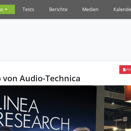
ws
Tests
Berichte
Medien
Kalende
PD
b von Audio-Technica