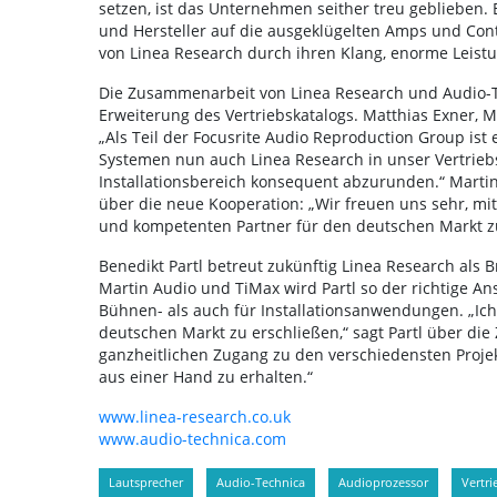
setzen, ist das Unternehmen seither treu geblieben.
und Hersteller auf die ausgeklügelten Amps und Cont
von Linea Research durch ihren Klang, enorme Leist
Die Zusammenarbeit von Linea Research und Audio-Te
Erweiterung des Vertriebskatalogs. Matthias Exner, 
„Als Teil der Focusrite Audio Reproduction Group ist 
Systemen nun auch Linea Research in unser Vertrie
Installationsbereich konsequent abzurunden.“ Martin
über die neue Kooperation: „Wir freuen uns sehr, mi
und kompetenten Partner für den deutschen Markt z
Benedikt Partl betreut zukünftig Linea Research al
Martin Audio und TiMax wird Partl so der richtige A
Bühnen- als auch für Installationsanwendungen. „Ic
deutschen Markt zu erschließen,“ sagt Partl über di
ganzheitlichen Zugang zu den verschiedensten Proje
aus einer Hand zu erhalten.“
www.linea-research.co.uk
www.audio-technica.com
Lautsprecher
Audio-Technica
Audioprozessor
Vertri