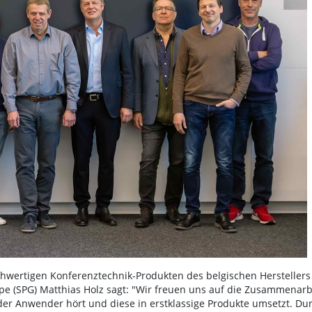
ochwertigen Konferenztechnik-Produkten des belgischen Herstellers
pe (SPG) Matthias Holz sagt: "Wir freuen uns auf die Zusammenarb
 der Anwender hört und diese in erstklassige Produkte umsetzt. Du