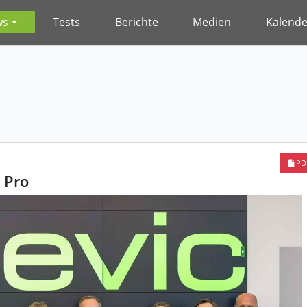
ws
Tests
Berichte
Medien
Kalende
PD
 Pro