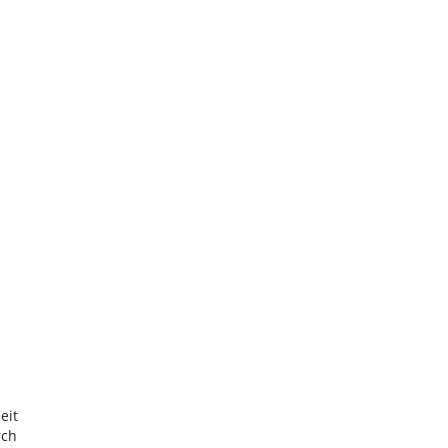
eit
rch