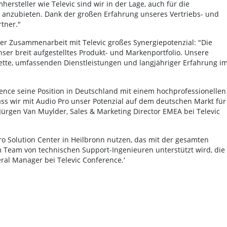
ersteller wie Televic sind wir in der Lage, auch für die
 anzubieten. Dank der großen Erfahrung unseres Vertriebs- und
tner."
der Zusammenarbeit mit Televic großes Synergiepotenzial: "Die
er breit aufgestelltes Produkt- und Markenportfolio. Unsere
lette, umfassenden Dienstleistungen und langjähriger Erfahrung i
rence seine Position in Deutschland mit einem hochprofessionellen
dass wir mit Audio Pro unser Potenzial auf dem deutschen Markt für
Jürgen Van Muylder, Sales & Marketing Director EMEA bei Televic
o Solution Center in Heilbronn nutzen, das mit der gesamten
em Team von technischen Support-Ingenieuren unterstützt wird, die
neral Manager bei Televic Conference.‘