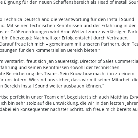
kte Eignung für den neuen Schaffensbereich als Head of Install Sou
o-Technica Deutschland die Verantwortung für den Install Sound
dio. Mit seinen technischen Kenntnissen und der Erfahrung in der
chster Größenordnungen wird Arne Weitzel zum zuverlässigen Part
 bin überzeugt: Nachhaltiger Erfolg entsteht durch Vertrauen,
„Darauf freue ich mich – gemeinsam mit unseren Partnern, dem T
Lösungen für den kommerziellen Bereich bieten.“
 verstärkt“, freut sich Jan Saueressig, Director of Sales Commercia
Erfahrung und seinen Kenntnissen sowohl der technischen
hte Bereicherung des Teams. Sein Know-how macht ihn zu einem
 uns intern. Wir sind uns sicher, dass wir mit seiner Mitarbeit di
 Bereich Install Sound weiter ausbauen können.“
tise perfekt in unser Team ein“, begeistert sich auch Matthias Exne
h bin sehr stolz auf die Entwicklung, die wir in den letzten Jahre
dabei ein konsequenter nächster Schritt. Ich freue mich bereits au