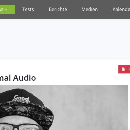
ws
Tests
Berichte
Medien
Kalende
PD
mal Audio