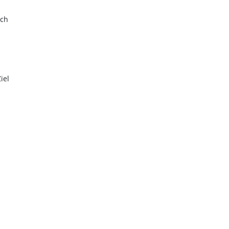
sch
iel