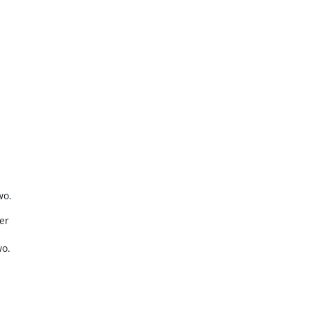
wo.
er
wo.