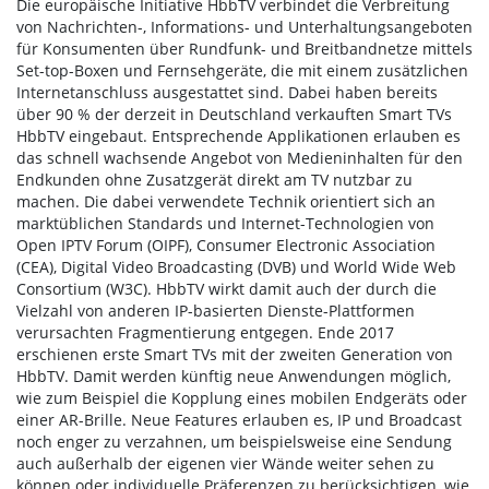
Die europäische Initiative HbbTV verbindet die Verbreitung
von Nachrichten-, Informations- und Unterhaltungsangeboten
für Konsumenten über Rundfunk- und Breitbandnetze mittels
Set-top-Boxen und Fernsehgeräte, die mit einem zusätzlichen
Internetanschluss ausgestattet sind. Dabei haben bereits
über 90 % der derzeit in Deutschland verkauften Smart TVs
HbbTV eingebaut. Entsprechende Applikationen erlauben es
das schnell wachsende Angebot von Medieninhalten für den
Endkunden ohne Zusatzgerät direkt am TV nutzbar zu
machen. Die dabei verwendete Technik orientiert sich an
marktüblichen Standards und Internet-Technologien von
Open IPTV Forum (OIPF), Consumer Electronic Association
(CEA), Digital Video Broadcasting (DVB) und World Wide Web
Consortium (W3C). HbbTV wirkt damit auch der durch die
Vielzahl von anderen IP-basierten Dienste-Plattformen
verursachten Fragmentierung entgegen. Ende 2017
erschienen erste Smart TVs mit der zweiten Generation von
HbbTV. Damit werden künftig neue Anwendungen möglich,
wie zum Beispiel die Kopplung eines mobilen Endgeräts oder
einer AR-Brille. Neue Features erlauben es, IP und Broadcast
noch enger zu verzahnen, um beispielsweise eine Sendung
auch außerhalb der eigenen vier Wände weiter sehen zu
können oder individuelle Präferenzen zu berücksichtigen, wie