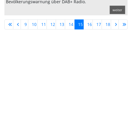
Bevölkerungswarnung über DAB+ Radio.
weiter
9
10
11
12
13
14
15
16
17
18