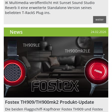
IK Multimedia veröffentlicht mit Sunset Sound Studio
Reverb II eine erweiterte Standalone-Version seines
beliebten T-RackS Plug-ins.
weiter
News
24.02.2026
Fostex TH909/TH900mk2 Produkt-Update
Die beiden Flaggschiff-Kopfhörer Fostex TH909 und Fostex