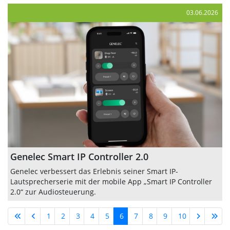
03.06.2026
Genelec Smart IP Controller 2.0
Genelec verbessert das Erlebnis seiner Smart IP-
Lautsprecherserie mit der mobile App „Smart IP Controller
2.0“ zur Audiosteuerung.
1
2
3
4
5
6
7
8
9
10