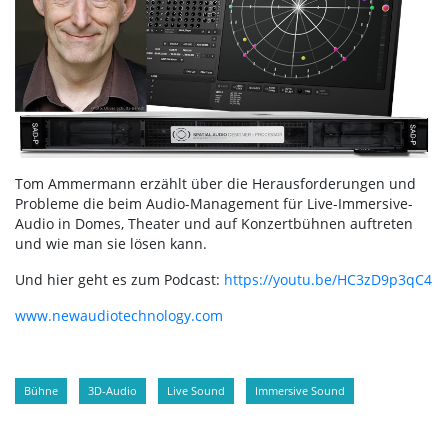
Tom Ammermann erzählt über die Herausforderungen und
Probleme die beim Audio-Management für Live-Immersive-
Audio in Domes, Theater und auf Konzertbühnen auftreten
und wie man sie lösen kann.
Und hier geht es zum Podcast:
https://youtu.be/HC3zD9p3qC4
www.newaudiotechnology.com
Bühne
3D-Audio
Live Sound
Immersive Sound