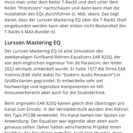
muss man unter dem Reiter T-RackS und dort unter dem
Reiter "Processors" nachschauen und dann kann man die
Installation des EQs durchführen (s. Abb. oben). Das liegt
daran, dass der Lurssen Mastering EQ über die T-RackS Shell
eingebunden werden kann aber enben nicht Bestandteil des
T-RackS 6 MAX-Bundle ist.
Lurssen Mastering EQ
Der Lurssen Mastering EQ ist eine Simulation des
zweikanaligen Fünfband-Röhren-Equalizers EAR 825Q, der
von dem englischen Ingenieur Tim de Paravicini, der leider
2022 verstarb, entwickelt wurde. Er hatte 1977 die Firma EAR
Yoshino (EAR steht dabei für "Esoteric Audio Research") in
Großbritanien gegründet. Er entwickelte sehr viel
hochwertige und legendäre Komponenten im Hifi-
Konsumerbereich aber auch für die Studiotechnik.
Beim originalen EAR 825Q kamen gleich drei Übertrager pro
Kanal zum Einsatz. In der Verstärkerstufe wurden drei Röhren
des Typs PCC88 verwendet. Pro Kanal kamen vier Spulen zur
Anwendung. Der Equalizer war legendär aber eben auch
genauso selten. Daher hatten verschiedene Projekte einen
Nachbau des Equalizers zum Ziel. Auch kein Wunder, denn