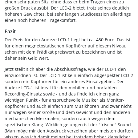
einen sehr guten Sitz, ohne dass er beim Tragen einen zu
großen Druck ausübt. Der LCD-2 bietet, trotz seines deutlich
höheren Gewichtes, bei sehr langen Studiosession allerdings
einen noch höheren Tragekomfort.
Fazit
Der Preis für den Audeze LCD-1 liegt bei ca. 450 Euro. Das ist
für einen megnetostatischen Kopfhörer auf diesem Niveau
schon mit dem Prädikat preiswert zu bezeichnen und ist
daher sein Geld wert.
Jetzt stellt sich aber die Abschlussfrage, wie der LCD-1 den
einzuordnen ist. Der LCD-1 ist kein einfach abgespekter LCD-2
sondern ein Kopfhörer für ein anderes Einsatzgebiet. Der
Audeze LCD-1 ist ideal für den mobilen und portablen
Recording-Einsatz sowie - und das finde ich einen ganz
wichtigen Punkt - für anspruchsvolle Musiker als Monitor-
Kopfhörer und auch einfach zum Musikhören und zwar nicht
nur wegen seiner Größe und dem Gewicht und den anderen
mechanischen Merkmalen, sondern auch wegen dem
spezifischen Klang. Wirklich gelungen ist der "frische" Sound
(Man möge mir den Ausdruck verzeihen aber meisten dürften
wissen, was ich damit meine) bei trotzdem hoher klanglicher