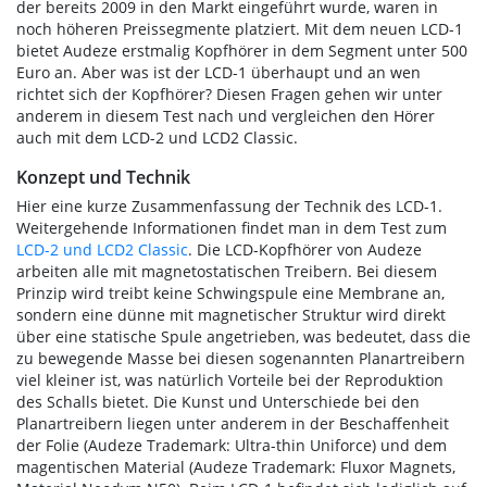
der bereits 2009 in den Markt eingeführt wurde, waren in
noch höheren Preissegmente platziert. Mit dem neuen LCD-1
bietet Audeze erstmalig Kopfhörer in dem Segment unter 500
Euro an. Aber was ist der LCD-1 überhaupt und an wen
richtet sich der Kopfhörer? Diesen Fragen gehen wir unter
anderem in diesem Test nach und vergleichen den Hörer
auch mit dem LCD-2 und LCD2 Classic.
Konzept und Technik
Hier eine kurze Zusammenfassung der Technik des LCD-1.
Weitergehende Informationen findet man in dem Test zum
LCD-2 und LCD2 Classic
. Die LCD-Kopfhörer von Audeze
arbeiten alle mit magnetostatischen Treibern. Bei diesem
Prinzip wird treibt keine Schwingspule eine Membrane an,
sondern eine dünne mit magnetischer Struktur wird direkt
über eine statische Spule angetrieben, was bedeutet, dass die
zu bewegende Masse bei diesen sogenannten Planartreibern
viel kleiner ist, was natürlich Vorteile bei der Reproduktion
des Schalls bietet. Die Kunst und Unterschiede bei den
Planartreibern liegen unter anderem in der Beschaffenheit
der Folie (Audeze Trademark: Ultra-thin Uniforce) und dem
magentischen Material (Audeze Trademark: Fluxor Magnets,