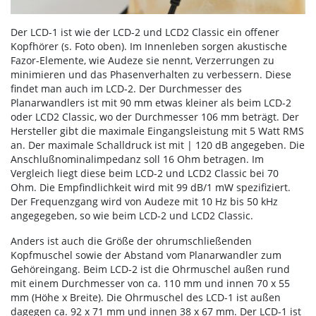
Der LCD-1 ist wie der LCD-2 und LCD2 Classic ein offener
Kopfhörer (s. Foto oben). Im Innenleben sorgen akustische
Fazor-Elemente, wie Audeze sie nennt, Verzerrungen zu
minimieren und das Phasenverhalten zu verbessern. Diese
findet man auch im LCD-2. Der Durchmesser des
Planarwandlers ist mit 90 mm etwas kleiner als beim LCD-2
oder LCD2 Classic, wo der Durchmesser 106 mm beträgt. Der
Hersteller gibt die maximale Eingangsleistung mit 5 Watt RMS
an. Der maximale Schalldruck ist mit | 120 dB angegeben. Die
Anschlußnominalimpedanz soll 16 Ohm betragen. Im
Vergleich liegt diese beim LCD-2 und LCD2 Classic bei 70
Ohm. Die Empfindlichkeit wird mit 99 dB/1 mW spezifiziert.
Der Frequenzgang wird von Audeze mit 10 Hz bis 50 kHz
angegegeben, so wie beim LCD-2 und LCD2 Classic.
Anders ist auch die Größe der ohrumschließenden
Kopfmuschel sowie der Abstand vom Planarwandler zum
Gehöreingang. Beim LCD-2 ist die Ohrmuschel außen rund
mit einem Durchmesser von ca. 110 mm und innen 70 x 55
mm (Höhe x Breite). Die Ohrmuschel des LCD-1 ist außen
dagegen ca. 92 x 71 mm und innen 38 x 67 mm. Der LCD-1 ist