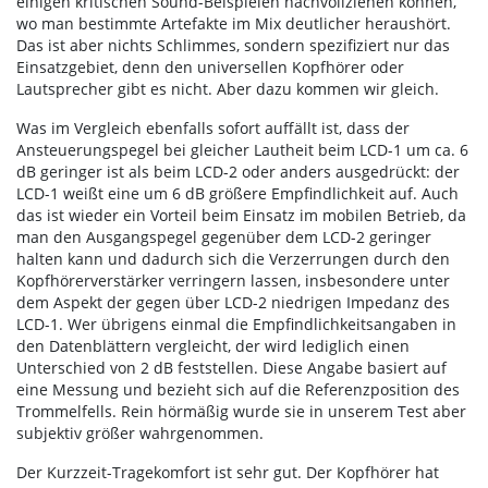
einigen kritischen Sound-Beispielen nachvollziehen können,
wo man bestimmte Artefakte im Mix deutlicher heraushört.
Das ist aber nichts Schlimmes, sondern spezifiziert nur das
Einsatzgebiet, denn den universellen Kopfhörer oder
Lautsprecher gibt es nicht. Aber dazu kommen wir gleich.
Was im Vergleich ebenfalls sofort auffällt ist, dass der
Ansteuerungspegel bei gleicher Lautheit beim LCD-1 um ca. 6
dB geringer ist als beim LCD-2 oder anders ausgedrückt: der
LCD-1 weißt eine um 6 dB größere Empfindlichkeit auf. Auch
das ist wieder ein Vorteil beim Einsatz im mobilen Betrieb, da
man den Ausgangspegel gegenüber dem LCD-2 geringer
halten kann und dadurch sich die Verzerrungen durch den
Kopfhörerverstärker verringern lassen, insbesondere unter
dem Aspekt der gegen über LCD-2 niedrigen Impedanz des
LCD-1. Wer übrigens einmal die Empfindlichkeitsangaben in
den Datenblättern vergleicht, der wird lediglich einen
Unterschied von 2 dB feststellen. Diese Angabe basiert auf
eine Messung und bezieht sich auf die Referenzposition des
Trommelfells. Rein hörmäßig wurde sie in unserem Test aber
subjektiv größer wahrgenommen.
Der Kurzzeit-Tragekomfort ist sehr gut. Der Kopfhörer hat