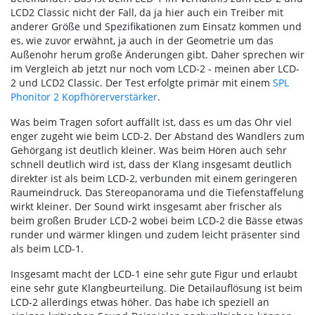
LCD2 Classic nicht der Fall, da ja hier auch ein Treiber mit
anderer Größe und Spezifikationen zum Einsatz kommen und
es, wie zuvor erwähnt, ja auch in der Geometrie um das
Außenohr herum große Änderungen gibt. Daher sprechen wir
im Vergleich ab jetzt nur noch vom LCD-2 - meinen aber LCD-
2 und LCD2 Classic. Der Test erfolgte primär mit einem
SPL
Phonitor 2 Kopfhörerverstärker
.
Was beim Tragen sofort auffällt ist, dass es um das Ohr viel
enger zugeht wie beim LCD-2. Der Abstand des Wandlers zum
Gehörgang ist deutlich kleiner. Was beim Hören auch sehr
schnell deutlich wird ist, dass der Klang insgesamt deutlich
direkter ist als beim LCD-2, verbunden mit einem geringeren
Raumeindruck. Das Stereopanorama und die Tiefenstaffelung
wirkt kleiner. Der Sound wirkt insgesamt aber frischer als
beim großen Bruder LCD-2 wobei beim LCD-2 die Bässe etwas
runder und wärmer klingen und zudem leicht präsenter sind
als beim LCD-1.
Insgesamt macht der LCD-1 eine sehr gute Figur und erlaubt
eine sehr gute Klangbeurteilung. Die Detailauflösung ist beim
LCD-2 allerdings etwas höher. Das habe ich speziell an