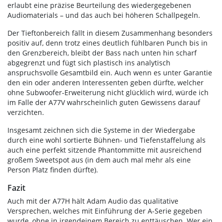
erlaubt eine präzise Beurteilung des wiedergegebenen
Audiomaterials – und das auch bei höheren Schallpegeln.
Der Tieftonbereich fällt in diesem Zusammenhang besonders
positiv auf, denn trotz eines deutlich fühlbaren Punch bis in
den Grenzbereich, bleibt der Bass nach unten hin scharf
abgegrenzt und fügt sich plastisch ins analytisch
anspruchsvolle Gesamtbild ein. Auch wenn es unter Garantie
den ein oder anderen Interessenten geben dürfte, welcher
ohne Subwoofer-Erweiterung nicht glücklich wird, würde ich
im Falle der A77V wahrscheinlich guten Gewissens darauf
verzichten.
Insgesamt zeichnen sich die Systeme in der Wiedergabe
durch eine wohl sortierte Bühnen- und Tiefenstaffelung als
auch eine perfekt sitzende Phantommitte mit ausreichend
großem Sweetspot aus (in dem auch mal mehr als eine
Person Platz finden dürfte).
Fazit
Auch mit der A77H hält Adam Audio das qualitative
Versprechen, welches mit Einführung der A-Serie gegeben
wurde, ohne in irgendeinem Bereich zu enttäuschen. Wer ein