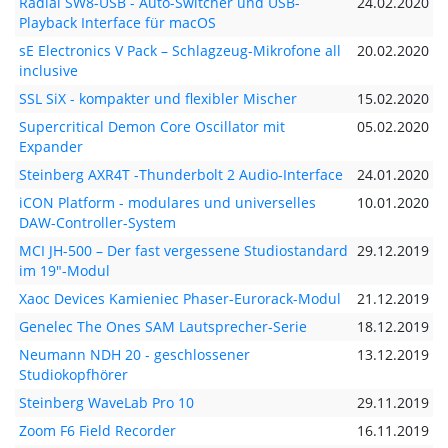
Radial SW8-USB - Auto-Switcher und USB-
24.02.2020
Playback Interface für macOS
sE Electronics V Pack – Schlagzeug-Mikrofone all
20.02.2020
inclusive
SSL SiX - kompakter und flexibler Mischer
15.02.2020
Supercritical Demon Core Oscillator mit
05.02.2020
Expander
Steinberg AXR4T -Thunderbolt 2 Audio-Interface
24.01.2020
iCON Platform - modulares und universelles
10.01.2020
DAW-Controller-System
MCI JH-500 – Der fast vergessene Studiostandard
29.12.2019
im 19"-Modul
Xaoc Devices Kamieniec Phaser-Eurorack-Modul
21.12.2019
Genelec The Ones SAM Lautsprecher-Serie
18.12.2019
Neumann NDH 20 - geschlossener
13.12.2019
Studiokopfhörer
Steinberg WaveLab Pro 10
29.11.2019
Zoom F6 Field Recorder
16.11.2019