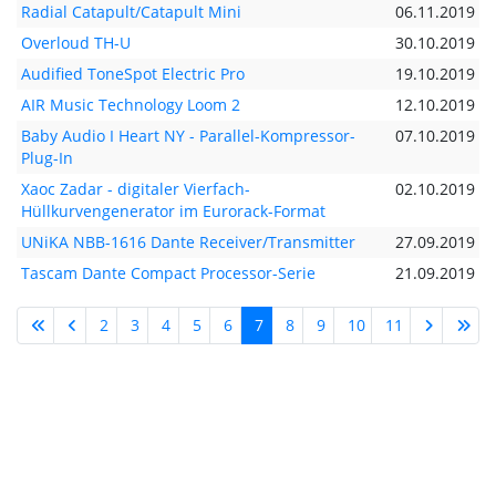
Radial Catapult/Catapult Mini
06.11.2019
Overloud TH-U
30.10.2019
Audified ToneSpot Electric Pro
19.10.2019
AIR Music Technology Loom 2
12.10.2019
Baby Audio I Heart NY - Parallel-Kompressor-
07.10.2019
Plug-In
Xaoc Zadar - digitaler Vierfach-
02.10.2019
Hüllkurvengenerator im Eurorack-Format
UNiKA NBB-1616 Dante Receiver/Transmitter
27.09.2019
Tascam Dante Compact Processor-Serie
21.09.2019
2
3
4
5
6
7
8
9
10
11