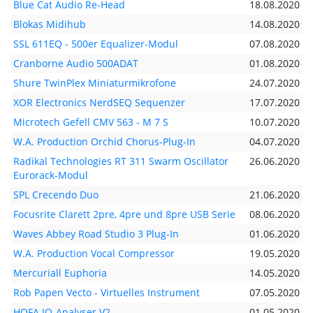
Blue Cat Audio Re-Head
18.08.2020
Blokas Midihub
14.08.2020
SSL 611EQ - 500er Equalizer-Modul
07.08.2020
Cranborne Audio 500ADAT
01.08.2020
Shure TwinPlex Miniaturmikrofone
24.07.2020
XOR Electronics NerdSEQ Sequenzer
17.07.2020
Microtech Gefell CMV 563 - M 7 S
10.07.2020
W.A. Production Orchid Chorus-Plug-In
04.07.2020
Radikal Technologies RT 311 Swarm Oscillator
26.06.2020
Eurorack-Modul
SPL Crecendo Duo
21.06.2020
Focusrite Clarett 2pre, 4pre und 8pre USB Serie
08.06.2020
Waves Abbey Road Studio 3 Plug-In
01.06.2020
W.A. Production Vocal Compressor
19.05.2020
Mercuriall Euphoria
14.05.2020
Rob Papen Vecto - Virtuelles Instrument
07.05.2020
HOFA IQ-Analyser V2
01.05.2020