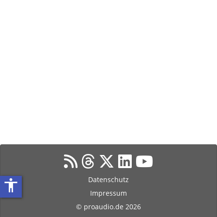
Datenschutz
accessibility
Impressum
© proaudio.de 2026