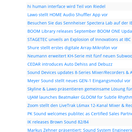
hi human interface wird Teil von Riedel
Lawo stellt HOME Audio Shuffler App vor
Besuchen Sie das Sennheiser Spectera Lab auf der I
BOOM Library releases September BOOM ONE Upda
STAGETEC unveils an Explosion of Innovations at IBC
Shure stellt erstes digitale Array-Mikrofon vor
Neumann erweitert KH-Serie mit fünf neuen Subwoo
CEDAR introduces Auto Dehiss and Debuzz
Sound Devices updates 8-Series Mixer/Recorders & A
Meyer Sound stellt neues GEN-1 Eingangsmodul vor
Skyline & Lawo präsentieren gemeinsame Lösung fü
UJAM launches Beatmaker GLOOM for Subtle Rhyth
Zoom stellt den LiveTrak L6max 12-Kanal Mixer & Re
PK Sound welcomes publitec as Certified Sales Partn
IK releases Brown Sound 82/84
Markus Zehner präsentiert: Sound System Engineeri