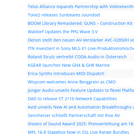
Telos Alliance expands Partnership with Videomenth
Tone2 releases Sunbeams soundset
BOOM Library Remastered: GUNS – Construction Kit
Waldorf Updates the PPG Wave 3.V
Denon stellt den neuen AV-Verstärker AVC-X2850H v
ITN investiert in Sony MLS-X1-Live-Produktionsmisch
Roland Strutz vertreibt CODA Audio in Österreich
KGEAR launches New GH4 & GH8 Marine
Erica Synths introduces MIDI Dispatch
Wisycom welcomes Anne Berggrein as CMO
Jünger Audio unveils Feature Updates to flexAI Platf
DAD to release ST 2110 Network Capabilities
Avid unveils New AI and Automation Breakthroughs 
Sennheiser schließt Partnerschaft mit Rise AV
Visions of Sound Award 2025: Preisverleihung am 1
MPL 16-8 Stagebox Now in SSL Live Range Bundles