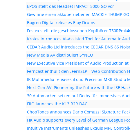
EPOS stellt das Headset IMPACT 5000 GO vor
Gewinne einen akkubetriebenen MACKIE THUMP GO 
Bogren Digital releases Eloy Drums
Fostex stellt die geschlossenen Kopfhörer T50RPmk
Krotos introduces AI-Assisted Tool for Automatic Aud
CEDAR Audio Ltd introduces the CEDAR DNS 8S Nois
New Media AV distribuiert SYNCO
New Executive Vice President of Audio Production at 
Ferncast enthüllt den „FernSLP – Web Contribution H
IK Multimedia releases iLoud Precision MKII Studio 
Next-Gen AV: Pioneering the Future with the ISE Hac
30 Automarken setzen auf Dolby für immersives Aud
FiiO launches the K13 R2R DAC
ChopTones announces Dario Comuzzi Signature Pac
HK Audio supports every Level of German League Foo
Intuitive Instruments unleashes Exquis MPE Controll