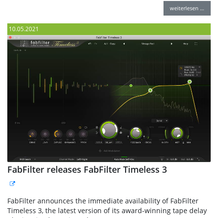
weiterlesen …
10.05.2021
FabFilter releases FabFilter Timeless 3
FabFilter announces the immediate availability of FabFilter
Timeless 3, the latest version of its award-winning tape delay