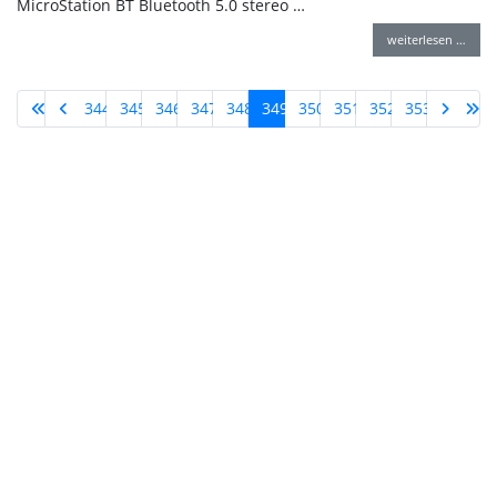
MicroStation BT Bluetooth 5.0 stereo …
weiterlesen …
344
345
346
347
348
349
350
351
352
353