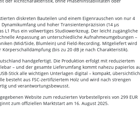
t der Richtcharakteristik, ohne Phaseninstabilitäten oder
ktierten diskreten Bauteilen und einem Eigenrauschen von nur 4
m Dynamikumfang und hoher Transientenpräzision (14 µs
s L1 Plus ein vollwertiges Studiowerkzeug. Der leicht zugängliche
e schnelle Anpassung an unterschiedliche Aufnahmeumgebungen –
iken (Mid/Side, Blumlein) und Field-Recording. Mitgeliefert wird
 Körperschalldämpfung (bis zu 20 dB je nach Charakteristik).
utschland handgefertigt. Die Produktion erfolgt mit reduziertem
yclebar – und der gesamte Lieferumfang kommt nahezu papierlos a
B-Stick alle wichtigen Unterlagen digital – kompakt, übersichtlich
lle besteht aus FSC-zertifiziertem Holz und wird nach strengen
wertig und verantwortungsbewusst.
angegebenen Website zum reduzierten Vorbestellpreis von 299 EUR
eginnt zum offiziellen Marktstart am 16. August 2025.