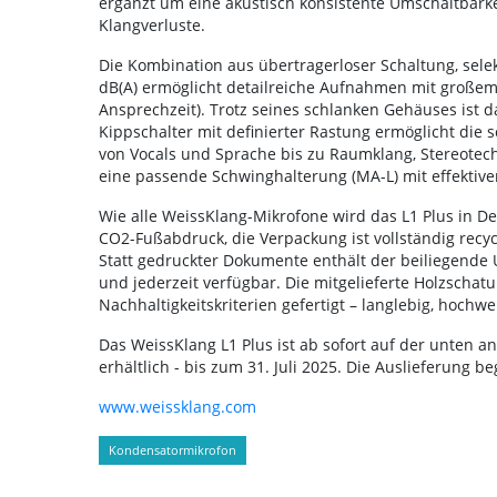
ergänzt um eine akustisch konsistente Umschaltbarkei
Klangverluste.
Die Kombination aus übertragerloser Schaltung, sele
dB(A) ermöglicht detailreiche Aufnahmen mit große
Ansprechzeit). Trotz seines schlanken Gehäuses ist da
Kippschalter mit definierter Rastung ermöglicht di
von Vocals und Sprache bis zu Raumklang, Stereotechn
eine passende Schwinghalterung (MA-L) mit effektiver
Wie alle WeissKlang-Mikrofone wird das L1 Plus in De
CO2-Fußabdruck, die Verpackung ist vollständig rec
Statt gedruckter Dokumente enthält der beiliegende US
und jederzeit verfügbar. Die mitgelieferte Holzschatu
Nachhaltigkeitskriterien gefertigt – langlebig, hoch
Das WeissKlang L1 Plus ist ab sofort auf der unten 
erhältlich - bis zum 31. Juli 2025. Die Auslieferung b
www.weissklang.com
Kondensatormikrofon