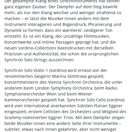
Der gedämpfte Klang eines Streichinstruments hat seinen
ganz eigenen Zauber. Der Dämpfer auf dem Steg bewirkt
mehr, als nur den Klang weicher und weniger strahlend zu
machen – er lässt die Musiker:innen anders mit dem
Instrument interagieren und Bogendruck, Phrasierung und
Dynamik so formen, dass ein wärmerer, seidigerer Ton
entsteht. Es ist ein Klang, der unzählige Filmmusiken,
Konzertwerke und intime Passagen geprägt hat, und die
neuen sordino-Collections beeindrucken mit derselben
Präzision und Authentizität, die schon die ursprünglichen
Synchron Solo Strings auszeichnen.
Synchron Solo Violin 1 (sordino) wird erneut von der
renommierten Geigerin Marina Dimitrova gespielt,
Konzertmeisterin des Vienna Synchron Orchestra, die unter
anderem beim London Symphony Orchestra, beim Radio-
Symphonieorchester Wien und beim Wiener
Kammerorchester gespielt hat. Synchron Solo Cello (sordino)
wird vom international anerkannten Solisten Florian Eggner
eingespielt, erstem Cellisten des Orchesters und Mitglied des
Grammy-nominierten Eggner Trios. Mit dem Dämpfer zeigen
beide Musiker:innen eine andere Seite ihrer Instrumente –
subtiler, etwas nach innen gekehrter, aber nicht weniger