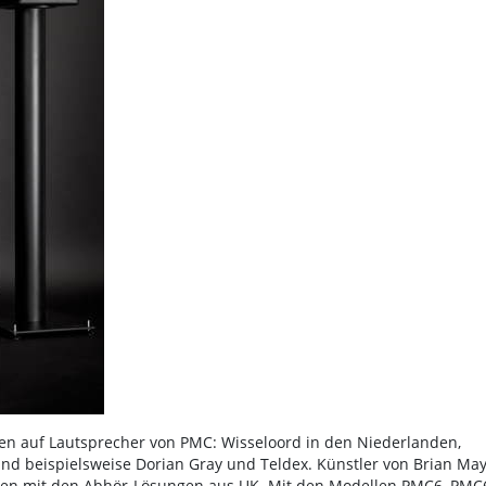
uen auf Lautsprecher von PMC: Wisseloord in den Niederlanden,
hland beispielsweise Dorian Gray und Teldex. Künstler von Brian Ma
ahren mit den Abhör-Lösungen aus UK. Mit den Modellen PMC6, PMC