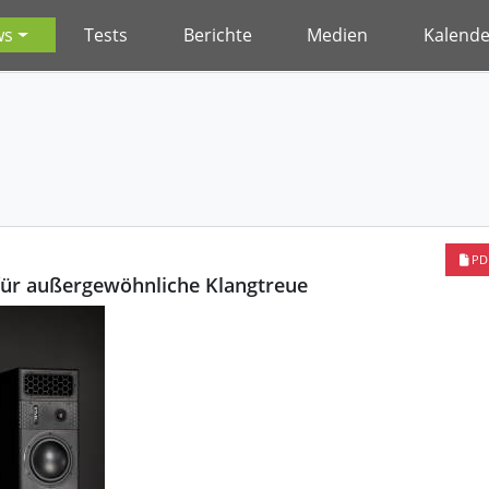
ws
Tests
Berichte
Medien
Kalende
PD
 für außergewöhnliche Klangtreue