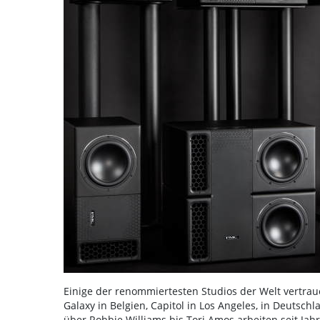
Einige der renommiertesten Studios der Welt vertra
Galaxy in Belgien, Capitol in Los Angeles, in Deutsc
über Robbie Williams bis Tori Amos arbeiten seit J