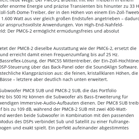
ofer enorme Energie und präzise Transienten bis hinunter zu 33 H
oll-Soft-Dome-Treiber, der in den Höhen von einem Ein-Zoll-Tweet
t 1.600 Watt aus vier gleich großen Endstufen angetrieben – dadur
 für anspruchsvollste Anwendungen. Von High-End-Nahfeld-
ld: Der PMC6-2 ermöglicht ermüdungsfreies und absolut
tet der PMC8-2 dieselbe Ausstattung wie der PMC6-2, ersetzt die
n und erreicht damit einen Frequenzumfang bis auf 25 Hz.
assreflex-Lösung, der PMC55 Mittentreiber, der Ein-Zoll-Hochtöner
e DSP-Steuerung über das Back-Panel oder die SoundAlign Software.
echliche Klangpräzision aus: die feinen, kristallklaren Höhen, die
Bässe – letztere aber deutlich nach unten erweitert.
n Subwoofer PMC8 SUB und PMC8-2 SUB, die das Portfolio
Hz bis 500 Hz können die Subwoofer als Bass-Erweiterung für
ufwendigen Immersive-Audio-Aufbauten dienen. Der PMC8 SUB treib
f bis zu 109 dB, während der PMC8-2 SUB mit zwei 400-Watt-
nend werden beide Subwoofer in Kombination mit den passenden
D Modus des DSPs verbindet Sub und Satellit zu einer Fullrange-
ogen und exakt spielt. Ein perfekt aufeinander abgestimmtes