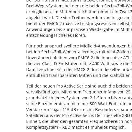
Drei-Wege-System, bei dem die beiden Sechs-Zoll-Wo
ermöglichen. Im Mittenbereich übernimmt ein Zwei-Z
abgelöst wird. Die vier Treiber werden von insgesam
bietet der PMC6-2 massive Leistungsreserven selbst
Anwendungen bis zur präzisen Wiedergabe im Midfie
entscheidungssicheres Hören.
Für noch anspruchsvollere Midfield-Anwendungen bie
beiden Sechs-Zoll-Woofer allerdings mit Acht-Zöller
Unverändert bleiben vom PMC6-2 die innovative ATL B
die vier Class-D-Endstufen mit je 400 Watt sowie di
Damit zeichnet sich der PMC8-2 durch dieselbe unbest
enthüllend transparenten Mitten und die kraftvollen 
Teil der neuen Pro Active Serie sind auch die beide
vervollständigen. Mit einem Frequenzumfang von 25 
grundsätzlich jedes System von 2.1-Stereo bis zu a
seine Einzelmembran mit einer 300-Watt-Endstufe au
Verstärkern sogar 115 dB erreicht. Besonders span
Satelliten aus der Pro Active Serie: Der spezielle XB
Einheit, die über den gesamten Frequenzbereich hom
Komplettsystem – XBD macht es mühelos möglich.