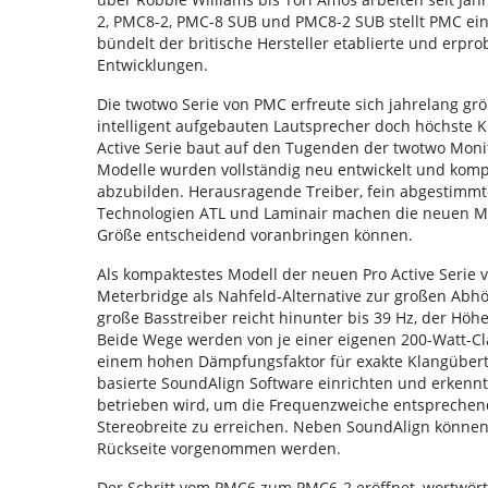
2, PMC8-2, PMC-8 SUB und PMC8-2 SUB stellt PMC ein
bündelt der britische Hersteller etablierte und erpr
Entwicklungen.
Die twotwo Serie von PMC erfreute sich jahrelang grö
intelligent aufgebauten Lautsprecher doch höchste 
Active Serie baut auf den Tugenden der twotwo Monit
Modelle wurden vollständig neu entwickelt und kompl
abzubilden. Herausragende Treiber, fein abgestimmt
Technologien ATL und Laminair machen die neuen Mo
Größe entscheidend voranbringen können.
Als kompaktestes Modell der neuen Pro Active Serie v
Meterbridge als Nahfeld-Alternative zur großen Abhö
große Basstreiber reicht hinunter bis 39 Hz, der Hö
Beide Wege werden von je einer eigenen 200-Watt-Cl
einem hohen Dämpfungsfaktor für exakte Klangübertra
basierte SoundAlign Software einrichten und erkenn
betrieben wird, um die Frequenzweiche entsprechen
Stereobreite zu erreichen. Neben SoundAlign können 
Rückseite vorgenommen werden.
Der Schritt vom PMC6 zum PMC6-2 eröffnet, wortwörtl