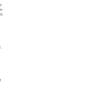
z
er
ch
,
t