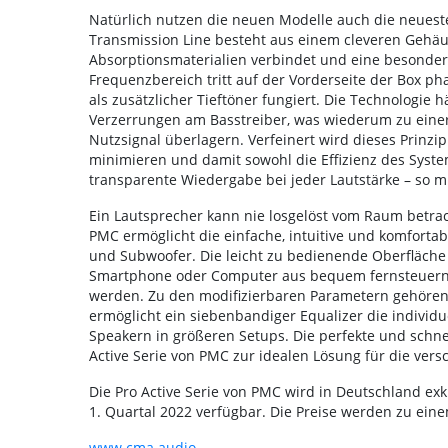
Natürlich nutzen die neuen Modelle auch die neues
Transmission Line besteht aus einem cleveren Gehäus
Absorptionsmaterialien verbindet und eine besonder
Frequenzbereich tritt auf der Vorderseite der Box ph
als zusätzlicher Tieftöner fungiert. Die Technologi
Verzerrungen am Basstreiber, was wiederum zu einer 
Nutzsignal überlagern. Verfeinert wird dieses Prinzi
minimieren und damit sowohl die Effizienz des Syst
transparente Wiedergabe bei jeder Lautstärke – so m
Ein Lautsprecher kann nie losgelöst vom Raum betrac
PMC ermöglicht die einfache, intuitive und komforta
und Subwoofer. Die leicht zu bedienende Oberfläche 
Smartphone oder Computer aus bequem fernsteuern. 
werden. Zu den modifizierbaren Parametern gehören 
ermöglicht ein siebenbandiger Equalizer die individ
Speakern in größeren Setups. Die perfekte und schn
Active Serie von PMC zur idealen Lösung für die ve
Die Pro Active Serie von PMC wird in Deutschland exk
1. Quartal 2022 verfügbar. Die Preise werden zu ei
www.cma.audio