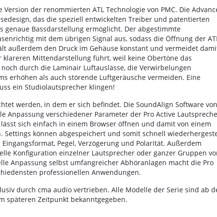
te Version der renommierten ATL Technologie von PMC. Die Advanc
edesign, das die speziell entwickelten Treiber und patentierten
s genaue Bassdarstellung ermöglicht. Der abgestimmte
asenrichtig mit dem übrigen Signal aus, sodass die Öffnung der AT
e hält außerdem den Druck im Gehäuse konstant und vermeidet dami
klareren Mittendarstellung führt, weil keine Obertöne das
p noch durch die Laminair Luftauslässe, die Verwirbelungen
ems erhöhen als auch störende Luftgeräusche vermeiden. Eine
uss ein Studiolautsprecher klingen!
htet werden, in dem er sich befindet. Die SoundAlign Software vo
ble Anpassung verschiedener Parameter der Pro Active Lautspreche
lässt sich einfach in einem Browser öffnen und damit von einem
Settings können abgespeichert und somit schnell wiederhergeste
Eingangsformat, Pegel, Verzögerung und Polarität. Außerdem
uelle Konfiguration einzelner Lautsprecher oder ganzer Gruppen vo
elle Anpassung selbst umfangreicher Abhöranlagen macht die Pro
rschiedensten professionellen Anwendungen.
lusiv durch cma audio vertrieben. Alle Modelle der Serie sind ab 
nem späteren Zeitpunkt bekanntgegeben.